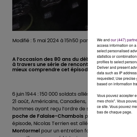
We and
our (447) partn
Modifié : 5 mai 2024 à 15h50 par la rédaction
access information on a 
select personalised ad
statistics or combinatio
A l’occasion des 80 ans du débarquement sur les c
profiles to select person
à travers une série de rencontres et de témoignag
Deliver and present adv
mieux comprendre cet épisode essentiel de notre
data such as IP address 
requested; Use precise g
based on information tra
6 juin 1944 : 150 000 soldats alliés débarquent sur l
Vous pouvez accepter en 
21 août, Américains, Canadiens, Polonais et França
mes choix". Vous pouvez
ce site. Vous pouvez met
hommes ayant reçu l’ordre de se replier vers la Bel
bas de chaque page.
poche de Falaise-Chambois
passent pour être les
épisode, Nicolas Terrien est allé dans l'Orne, rencon
Montormel
pour un entretien face à la baie vitrée