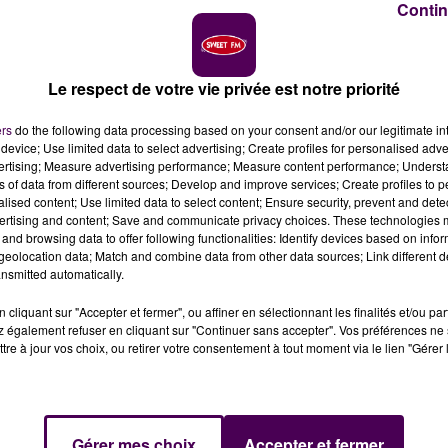
Contin
Le respect de votre vie privée est notre priorité
ers
do the following data processing based on your consent and/or our legitimate int
device; Use limited data to select advertising; Create profiles for personalised adver
vertising; Measure advertising performance; Measure content performance; Unders
ns of data from different sources; Develop and improve services; Create profiles to 
ôtes normandes, Nicolas Terrien nous invite à le suivr
alised content; Use limited data to select content; Ensure security, prevent and detect
es exclusifs dans le nord-ouest de la France, pour
ertising and content; Save and communicate privacy choices. These technologies
 histoire contemporaine.
and browsing data to offer following functionalities: Identify devices based on infor
eolocation data; Match and combine data from other data sources; Link different de
nsmitted automatically.
es plages de Normandie. Plus de deux mois plus tard, du 19 a
cliquant sur "Accepter et fermer", ou affiner en sélectionnant les finalités et/ou pa
is tentent d'encercler une armée allemande de 100 000
 également refuser en cliquant sur "Continuer sans accepter". Vos préférences ne 
tre à jour vos choix, ou retirer votre consentement à tout moment via le lien "Gérer 
gique. Ces quelques jours de combats meurtriers de
la
 derniers de la bataille de Normandie. Pour ce neuvième
trer
Stéphane Jonot, directeur du mémorial de
 du musée qui surplombe le Chambois. Un paysage
Gérer mes choix
Accepter et fermer