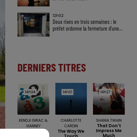
12h02
Deux rixes en trois semaines : le
préfet ordonne la fermeture d'une...
DERNIERS TITRES
14h34
14h34
14h31
14h31
14h27
14h27
KENDJI GIRAC &
CHARLOTTE
SHANIA TWAIN
That Don't
VIANNEY
CARDIN
Impress Me
Le Feu
The Way We
Much
Touch