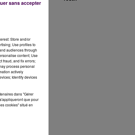
uer sans accepter
erest: Store and/or
tising; Use profiles to
tand audiences through
personalise content; Use
e,
 fraud, and fix errors;
 may process personal
mation actively
vices; Identify devices
u
rtenaires dans "Gérer
s'appliqueront que pour
les cookies" situé en