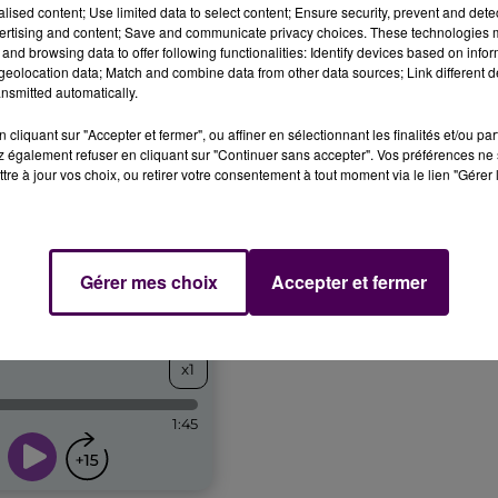
alised content; Use limited data to select content; Ensure security, prevent and detect
ertising and content; Save and communicate privacy choices. These technologies
and browsing data to offer following functionalities: Identify devices based on infor
eolocation data; Match and combine data from other data sources; Link different de
nsmitted automatically.
cliquant sur "Accepter et fermer", ou affiner en sélectionnant les finalités et/ou pa
 également refuser en cliquant sur "Continuer sans accepter". Vos préférences ne 
tre à jour vos choix, ou retirer votre consentement à tout moment via le lien "Gérer 
Gérer mes choix
Accepter et fermer