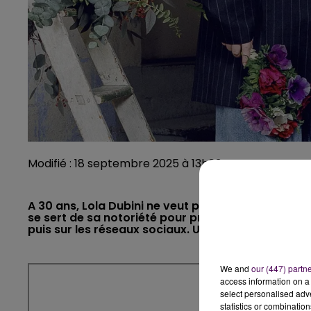
Modifié : 18 septembre 2025 à 13h03 par Manon Foucau
A 30 ans, Lola Dubini ne veut plus se taire. La c
se sert de sa notoriété pour prévenir contre le ha
puis sur les réseaux sociaux. Une interview de Ma
We and
our (447) partn
access information on a 
select personalised ad
statistics or combinatio