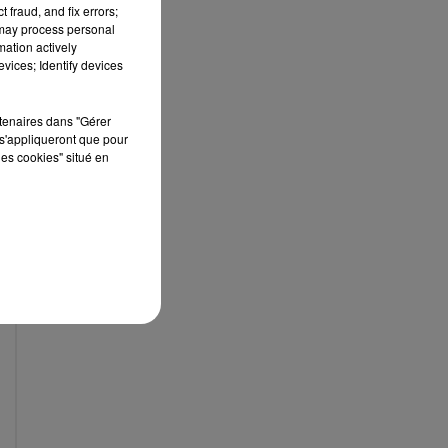
 fraud, and fix errors;
 may process personal
mation actively
vices; Identify devices
rtenaires dans "Gérer
s'appliqueront que pour
les cookies" situé en