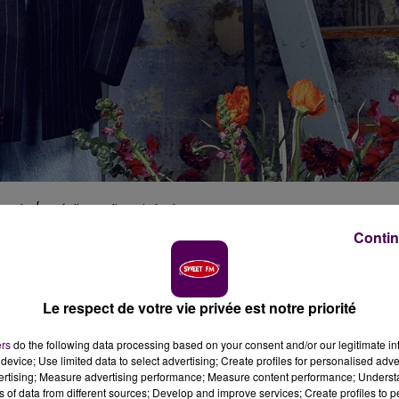
lt / crédit : Julie Michelet
Contin
hanteuse, humoriste, créatrice de contenu et comédienne
rcèlement qu’elle a elle-même subi en milieu scolaire
non Foucault.
Le respect de votre vie privée est notre priorité
ers
do the following data processing based on your consent and/or our legitimate int
device; Use limited data to select advertising; Create profiles for personalised adver
vertising; Measure advertising performance; Measure content performance; Unders
ns of data from different sources; Develop and improve services; Create profiles to 