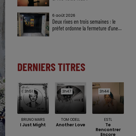
6 août 2026
Deux rixes en trois semaines : le
préfet ordonne la fermeture d'une...
DERNIERS TITRES
3h51
3h51
3h47
3h47
3h44
3h44
BRUNO MARS
TOM ODELL
ESTL
I Just Might
Another Love
Te
Rencontrer
Encore