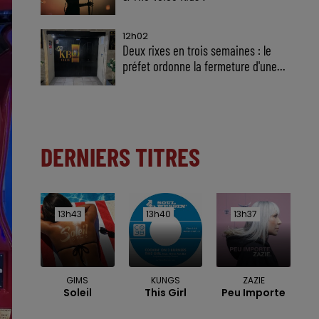
12h02
Deux rixes en trois semaines : le
préfet ordonne la fermeture d'une...
DERNIERS TITRES
13h43
13h43
13h40
13h40
13h37
13h37
GIMS
KUNGS
ZAZIE
Soleil
This Girl
Peu Importe