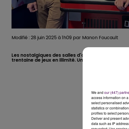
Modifié : 28 juin 2025 à 1h09 par Manon Foucault
Les nostalgiques des salles d'arcade ont rendez
trentaine de jeux en illimité. Un reportage de Man
We and
our (447) partn
access information on a 
select personalised ad
statistics or combinatio
profiles to select person
Deliver and present adv
data such as IP address 
requested; Use precise g