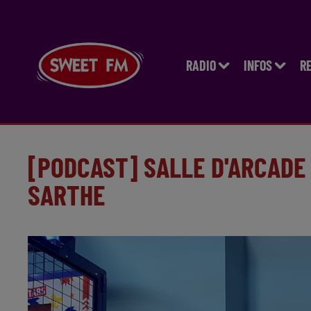
RADIO
INFOS
R
[PODCAST] SALLE D'ARCADE 
SARTHE