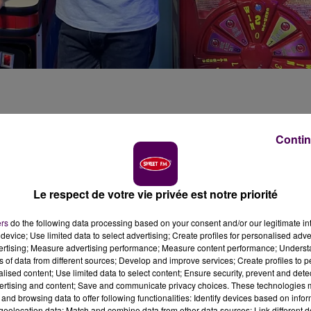
-vous chez Gamejoy, au Mans. La structure propose un
Contin
on Foucault.
Le respect de votre vie privée est notre priorité
ers
do the following data processing based on your consent and/or our legitimate int
device; Use limited data to select advertising; Create profiles for personalised adver
vertising; Measure advertising performance; Measure content performance; Unders
ns of data from different sources; Develop and improve services; Create profiles to 
alised content; Use limited data to select content; Ensure security, prevent and detect
ertising and content; Save and communicate privacy choices. These technologies
and browsing data to offer following functionalities: Identify devices based on infor
eolocation data; Match and combine data from other data sources; Link different de