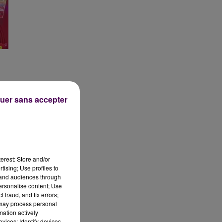
e
uer sans accepter
erest: Store and/or
tising; Use profiles to
tand audiences through
personalise content; Use
 fraud, and fix errors;
 may process personal
mation actively
vices; Identify devices