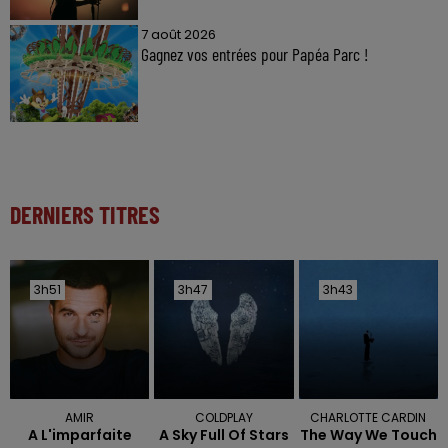
7 août 2026
Gagnez vos entrées pour Papéa Parc !
DERNIERS TITRES
3h51
3h51
3h47
3h47
3h43
3h43
AMIR
COLDPLAY
CHARLOTTE CARDIN
A L'imparfaite
A Sky Full Of Stars
The Way We Touch