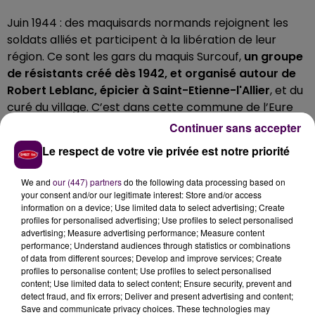
Juin 1944 : des maquisards normands rejoignent les
soldats alliés et participent à la libération de leur
région. Ce sont les gars du maquis Surcouf,
un groupe
de résistants créé dès 1942, et organisé autour de
Robert Leblanc, épicier à Saint-Etienne-l'Allier
, et du
curé du village. C’est dans cette commune de l’Eure
que Nicolas
Terrien
est allé à la rencontre des
Continuer sans accepter
membres de l’association
"Les Amis du Maquis"
,
Le respect de votre vie privée est notre priorité
créée en 2023 par
un groupe de jeunes passionnés,
dont Jérémy Vallée et Rémy Pelluault
. Leur objectif ?
We and
our (447) partners
do the following data processing based on
Faire perdurer la mémoire de l’engagement de leurs
your consent and/or our legitimate interest: Store and/or access
aïeux.
information on a device; Use limited data to select advertising; Create
profiles for personalised advertising; Use profiles to select personalised
advertising; Measure advertising performance; Measure content
performance; Understand audiences through statistics or combinations
of data from different sources; Develop and improve services; Create
profiles to personalise content; Use profiles to select personalised
content; Use limited data to select content; Ensure security, prevent and
detect fraud, and fix errors; Deliver and present advertising and content;
Save and communicate privacy choices. These technologies may