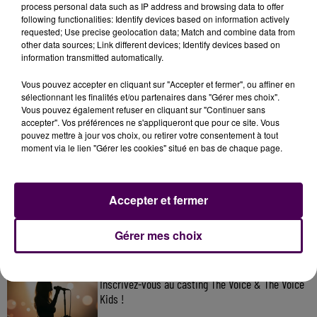
process personal data such as IP address and browsing data to offer
following functionalities: Identify devices based on information actively
requested; Use precise geolocation data; Match and combine data from
other data sources; Link different devices; Identify devices based on
information transmitted automatically.
Vous pouvez accepter en cliquant sur "Accepter et fermer", ou affiner en
sélectionnant les finalités et/ou partenaires dans "Gérer mes choix".
Vous pouvez également refuser en cliquant sur "Continuer sans
accepter". Vos préférences ne s'appliqueront que pour ce site. Vous
pouvez mettre à jour vos choix, ou retirer votre consentement à tout
moment via le lien "Gérer les cookies" situé en bas de chaque page.
À LA UNE
Accepter et fermer
7 août 2026
Gagnez vos pass pour le V and B Fest' 2026 !
Gérer mes choix
11 juillet 2026
Inscrivez-vous au casting The Voice & The Voice
Kids !