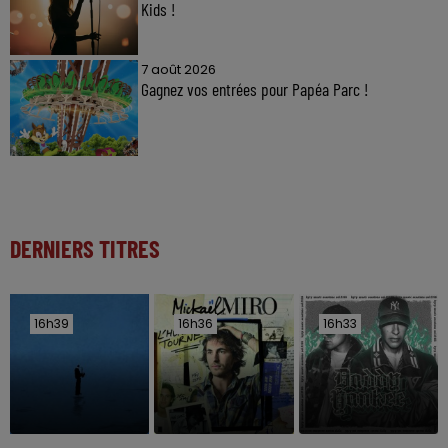
Kids !
7 août 2026
Gagnez vos entrées pour Papéa Parc !
DERNIERS TITRES
16h39
16h39
16h36
16h36
16h33
16h33