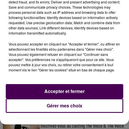
detect fraud, and fix errors; Deliver and present advertising and content;
Save and communicate privacy choices. These technologies may
process personal data such as IP address and browsing data to offer
following functionalities: Identify devices based on information actively
requested; Use precise geolocation data; Match and combine data from
other data sources; Link different devices; Identify devices based on
information transmitted automatically.
Vous pouvez accepter en cliquant sur "Accepter et fermer", ou affiner en
sélectionnant les finalités et/ou partenaires dans "Gérer mes choix".
Vous pouvez également refuser en cliquant sur "Continuer sans
accepter". Vos préférences ne s'appliqueront que pour ce site. Vous
pouvez mettre à jour vos choix, ou retirer votre consentement à tout
moment via le lien "Gérer les cookies" situé en bas de chaque page.
À LA UNE
Accepter et fermer
7 août 2026
Gagnez vos pass pour le V and B Fest' 2026 !
Gérer mes choix
11 juillet 2026
Inscrivez-vous au casting The Voice & The Voice