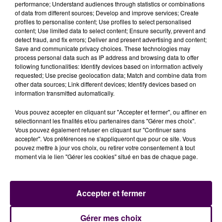
performance; Understand audiences through statistics or combinations
of data from different sources; Develop and improve services; Create
profiles to personalise content; Use profiles to select personalised
content; Use limited data to select content; Ensure security, prevent and
detect fraud, and fix errors; Deliver and present advertising and content;
Save and communicate privacy choices. These technologies may
process personal data such as IP address and browsing data to offer
following functionalities: Identify devices based on information actively
requested; Use precise geolocation data; Match and combine data from
other data sources; Link different devices; Identify devices based on
information transmitted automatically.
Vous pouvez accepter en cliquant sur "Accepter et fermer", ou affiner en
sélectionnant les finalités et/ou partenaires dans "Gérer mes choix".
Vous pouvez également refuser en cliquant sur "Continuer sans
accepter". Vos préférences ne s'appliqueront que pour ce site. Vous
pouvez mettre à jour vos choix, ou retirer votre consentement à tout
RÉGIS BROUARD, INVITÉ DU PODCAST ROUGE ET BLEU
moment via le lien "Gérer les cookies" situé en bas de chaque page.
Un nouvel épisode de Rouge et Bleu, le podcast 100%
SM Caen, est disponible en ligne. L’ancien milieu de
terrain du Stade Malherbe de 1997 à 1999 et...
Accepter et fermer
Gérer mes choix