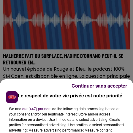
MALHERBE FAIT DU SURPLACE, MAXIME D’ORNANO PEUT-IL SE
RETROUVER EN...
Un nouvel épisode de Rouge et Bleu, le podcast 100%
SM Caen, est disponible en ligne. La question principale
dans ce 54e numéro est la suivante :...
Continuer sans accepter
Le respect de votre vie privée est notre priorité
We and
our (447) partners
do the following data processing based on
your consent and/or our legitimate interest: Store and/or access
information on a device; Use limited data to select advertising; Create
profiles for personalised advertising; Use profiles to select personalised
advertising; Measure advertising performance; Measure content