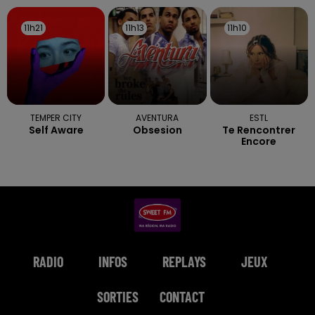
11h21
11h21
11h13
11h13
11h10
11h10
TEMPER CITY
AVENTURA
ESTL
Self Aware
Obsesion
Te Rencontrer
Encore
RADIO
INFOS
REPLAYS
JEUX
SORTIES
CONTACT