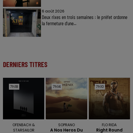
6 août 2026
Deux rixes en trois semaines : le préfet ordonne
la fermeture d'une...
DERNIERS TITRES
7h18
7h18
7h14
7h14
7h10
7h10
OFENBACH &
SOPRANO
FLO RIDA
A Nos Heros Du
Right Round
STARSAILOR