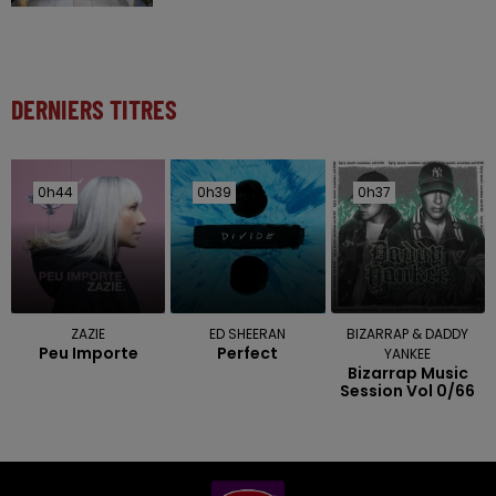
DERNIERS TITRES
0h44
0h44
0h39
0h39
0h37
0h37
ZAZIE
ED SHEERAN
BIZARRAP & DADDY
Peu Importe
Perfect
YANKEE
Bizarrap Music
Session Vol 0/66