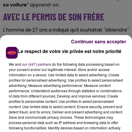
sa voiture"
apprend-on.
AVEC LE PERMIS DE SON FRÈRE
L'homme de 27 ans a indiqué qu'il souhaitait
"détendre"
l'animal, un
"American staff"
qui a été récupéré en
Continuer sans accepter
bonne santé par sa sœur. Mais ce qui a conduit à son
Le respect de votre vie privée est notre priorité
placement en garde à vue, c'est son incapacité à
délivrer les documents du véhicule et la conduite avec
We and
our (447) partners
do the following data processing based on
un permis suspendu.
Le suspect a tenté de présenter
your consent and/or our legitimate interest: Store and/or access
celui appartenant à son frère cadet, mais les
information on a device; Use limited data to select advertising; Create
policiers se sont vite rendu compte de la
profiles for personalised advertising; Use profiles to select personalised
advertising; Measure advertising performance; Measure content
supercherie
après avoir passé le document au fichier
performance; Understand audiences through statistics or combinations
national des permis de conduire.
of data from different sources; Develop and improve services; Create
profiles to personalise content; Use profiles to select personalised
content; Use limited data to select content; Ensure security, prevent and
detect fraud, and fix errors; Deliver and present advertising and content;
Save and communicate privacy choices. These technologies may
process personal data such as IP address and browsing data to offer
following functionalities: Identify devices based on information actively