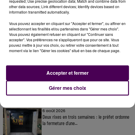
requested; Use precise geolocation data; Match and combine data from
other data sources; Link different devices; Identify devices based on
information transmitted automatically.
Vous pouvez accepter en cliquant sur "Accepter et fermer", ou affiner en
sélectionnant les finalités et/ou partenaires dans "Gérer mes choix".
À LA UNE
Vous pouvez également refuser en cliquant sur "Continuer sans
accepter". Vos préférences ne s'appliqueront que pour ce site. Vous
pouvez mettre à jour vos choix, ou retirer votre consentement à tout
31 juillet 2026
moment via le lien "Gérer les cookies" situé en bas de chaque page.
Gagnez vos entrées à Terra Botanica !
Accepter et fermer
11 juillet 2026
Inscrivez-vous au casting The Voice & The Voice
Gérer mes choix
Kids !
6 août 2026
Deux rixes en trois semaines : le préfet ordonne
la fermeture d'une...