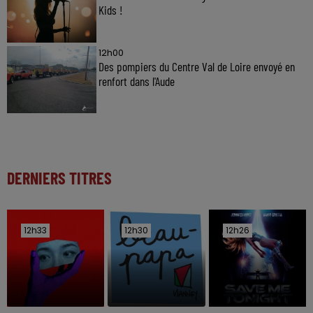
Kids !
12h00
Des pompiers du Centre Val de Loire envoyé en
renfort dans l'Aude
DERNIERS TITRES
12h33
12h33
12h30
12h30
12h26
12h26