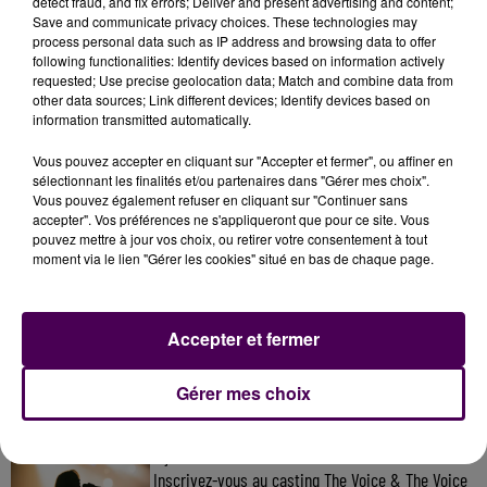
l'équipe spécialisée dans les recherches en milieux
detect fraud, and fix errors; Deliver and present advertising and content;
Save and communicate privacy choices. These technologies may
périlleux"
précise-t-on.
process personal data such as IP address and browsing data to offer
following functionalities: Identify devices based on information actively
requested; Use precise geolocation data; Match and combine data from
other data sources; Link different devices; Identify devices based on
information transmitted automatically.
Vous pouvez accepter en cliquant sur "Accepter et fermer", ou affiner en
sélectionnant les finalités et/ou partenaires dans "Gérer mes choix".
Vous pouvez également refuser en cliquant sur "Continuer sans
accepter". Vos préférences ne s'appliqueront que pour ce site. Vous
pouvez mettre à jour vos choix, ou retirer votre consentement à tout
moment via le lien "Gérer les cookies" situé en bas de chaque page.
À LA UNE
Accepter et fermer
31 juillet 2026
Gagnez vos entrées à Terra Botanica !
Gérer mes choix
11 juillet 2026
Inscrivez-vous au casting The Voice & The Voice