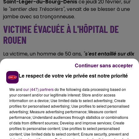
Saint-Léger-du-Bourg-Denis
ce jeudi 20 février, sur
le
"sentier des Trésoriers"
, venait de se blesser à une
jambe avec sa tronçonneuse.
VICTIME ÉVACUÉE À L'HÔPITAL DE
ROUEN
La victime, un homme de 50 ans,
"
s'est entaillé sur dix
centimètres le tibia
"
détaille le Sdis 76 dans son
Continuer sans accepter
rapport d'intervention. Pris en charge par les
Le respect de votre vie privée est notre priorité
secouristes d'une équipe "GRIMP", l'intéressé a été
évacué
"en état d'urgence relative"
et conduit jusqu'à
We and
our (447) partners
do the following data processing based on
l'hôpital de Rouen.
your consent and/or our legitimate interest: Store and/or access
PRÈS D'UNE DIZAINE DE SECOURISTES
information on a device; Use limited data to select advertising; Create
profiles for personalised advertising; Use profiles to select personalised
advertising; Measure advertising performance; Measure content
Les faits, survenus dans des circonstances qui restent
performance; Understand audiences through statistics or combinations
of data from different sources; Develop and improve services; Create
à déterminer, auront nécessité
le déploiement de
profiles to personalise content; Use profiles to select personalised
quatre engins et de neuf sapeurs-pompiers
"dont
content; Use limited data to select content; Ensure security, prevent and