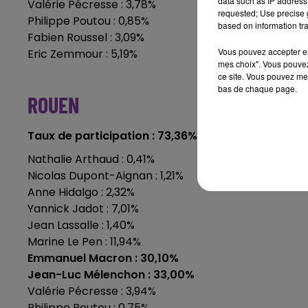
data such as IP address 
Valérie Pécresse : 3,78%
requested; Use precise g
Philippe Poutou : 0,85%
based on information tra
Fabien Roussel : 3,09%
Vous pouvez accepter en 
Eric Zemmour : 5,19%
mes choix". Vous pouvez
ce site. Vous pouvez met
bas de chaque page.
ROUEN
Taux de participation : 73,36%
Nathalie Arthaud : 0,41%
Nicolas Dupont-Aignan : 1,21%
Anne Hidalgo : 2,32%
Yannick Jadot : 7,01%
Jean Lassalle : 1,40%
Marine Le Pen : 11,94%
Emmanuel Macron : 30,10%
Jean-Luc Mélenchon : 33,00%
Valérie Pécresse : 3,94%
Philippe Poutou : 0,75%