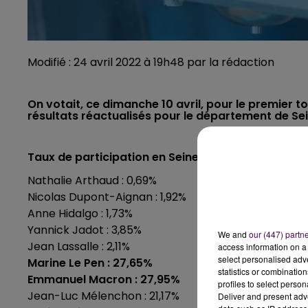
Modifié : 24 avril 2022 à 19h48 par la rédaction
On votait, ce dimanche 10 avril, pour le premier to
résultats réactualisés pour le département de Se
Taux de participation en Seine-Maritime : 74,73%
Nathalie Arthaud : 0,69%
Nicolas Dupont-Aignan : 1,92%
Anne Hidalgo : 1,73%
Yannick Jadot : 3,85%
We and
our (447) partn
Jean Lassalle : 2,11%
access information on a 
select personalised ad
Marine Le Pen : 27,65%
statistics or combinatio
Emmanuel Macron : 27,95%
profiles to select person
Jean-Luc Mélenchon : 21,17%
Deliver and present adv