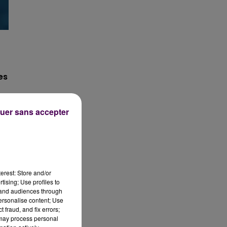
es
uer sans accepter
erest: Store and/or
tising; Use profiles to
tand audiences through
personalise content; Use
 fraud, and fix errors;
 may process personal