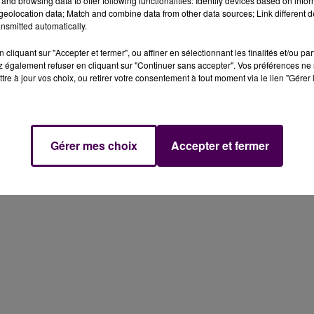
and browsing data to offer following functionalities: Identify devices based on infor
eolocation data; Match and combine data from other data sources; Link different de
nsmitted automatically.
cliquant sur "Accepter et fermer", ou affiner en sélectionnant les finalités et/ou pa
 également refuser en cliquant sur "Continuer sans accepter". Vos préférences ne 
tre à jour vos choix, ou retirer votre consentement à tout moment via le lien "Gérer 
Gérer mes choix
Accepter et fermer