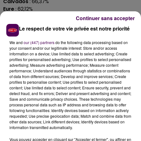
Calvados
: 66,37%
Eure
: 62,12%
Continuer sans accepter
Loir-et-Cher
: 65,43%
Eure-et-Loir
: 65,57%
Le respect de votre vie privée est notre priorité
Au plan national, on relevait à 17h un taux de
We and
our (447) partners
do the following data processing based on
participation de 63,23%, soit deux points de moins
your consent and/or our legitimate interest: Store and/or access
qu'au même moment en 2017.
information on a device; Use limited data to select advertising; Create
profiles for personalised advertising; Use profiles to select personalised
advertising; Measure advertising performance; Measure content
performance; Understand audiences through statistics or combinations
of data from different sources; Develop and improve services; Create
profiles to personalise content; Use profiles to select personalised
content; Use limited data to select content; Ensure security, prevent and
detect fraud, and fix errors; Deliver and present advertising and content;
Save and communicate privacy choices. These technologies may
process personal data such as IP address and browsing data to offer
following functionalities: Identify devices based on information actively
requested; Use precise geolocation data; Match and combine data from
other data sources; Link different devices; Identify devices based on
À LA UNE
information transmitted automatically.
Vous pouvez accepter en cliquant sur "Accepter et fermer", ou affiner en