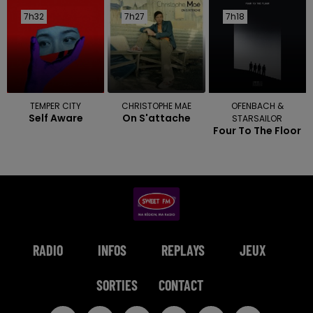
7h32
7h32
7h27
7h27
7h18
7h18
TEMPER CITY
CHRISTOPHE MAE
OFENBACH &
Self Aware
On S'attache
STARSAILOR
Four To The Floor
RADIO
INFOS
REPLAYS
JEUX
SORTIES
CONTACT