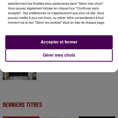
sélectionnant les finalités et/ou partenaires dans "Gérer mes choix".
31 juillet 2026
Vous pouvez également refuser en cliquant sur "Continuer sans
Gagnez vos entrées à Terra Botanica !
accepter". Vos préférences ne s'appliqueront que pour ce site. Vous
pouvez mettre à jour vos choix, ou retirer votre consentement à tout
moment via le lien "Gérer les cookies" situé en bas de chaque page.
11 juillet 2026
Inscrivez-vous au casting The Voice & The Voice
Kids !
Accepter et fermer
Gérer mes choix
6 août 2026
Deux rixes en trois semaines : le préfet ordonne
la fermeture d'une...
DERNIERS TITRES