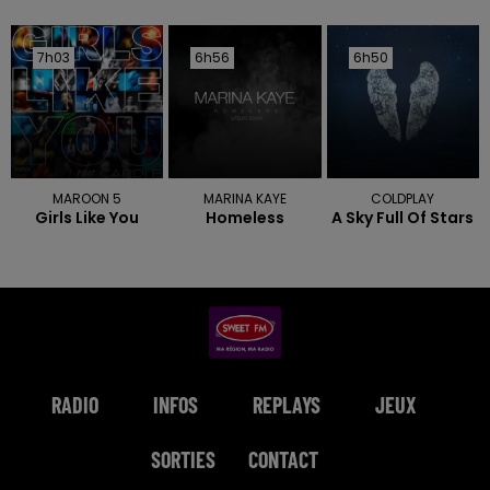
7h03
7h03
6h56
6h56
6h50
6h50
MAROON 5
MARINA KAYE
COLDPLAY
Girls Like You
Homeless
A Sky Full Of Stars
RADIO
INFOS
REPLAYS
JEUX
SORTIES
CONTACT