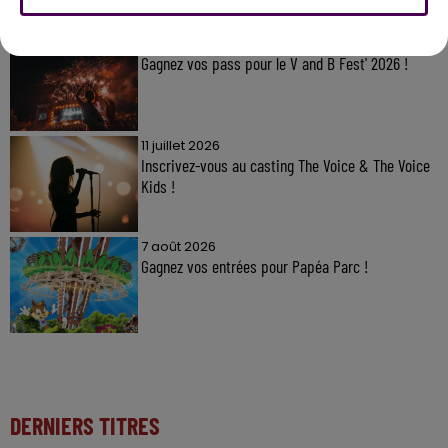
7 août 2026
Gagnez vos pass pour le V and B Fest' 2026 !
11 juillet 2026
Inscrivez-vous au casting The Voice & The Voice
Kids !
7 août 2026
Gagnez vos entrées pour Papéa Parc !
DERNIERS TITRES