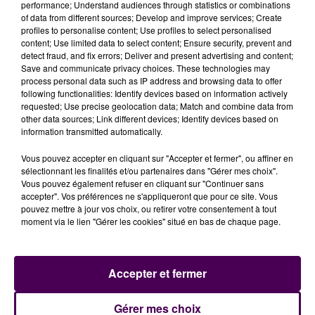
performance; Understand audiences through statistics or combinations
of data from different sources; Develop and improve services; Create
Selon l'UFAP UNSa-Justice, ce détenu mineur est
profiles to personalise content; Use profiles to select personalised
arrivé au sein de l'établissement en novembre dernier
content; Use limited data to select content; Ensure security, prevent and
"par mesure d'ordre et de sécurité"
après
six
detect fraud, and fix errors; Deliver and present advertising and content;
Save and communicate privacy choices. These technologies may
passages en commission de discipline
pour
"des
process personal data such as IP address and browsing data to offer
violences sur personnels, des insultes ou encore des
following functionalities: Identify devices based on information actively
menaces".
Les syndicats réclament que soient prises
requested; Use precise geolocation data; Match and combine data from
other data sources; Link different devices; Identify devices based on
des décisions disciplinaires fermes, rapides et
information transmitted automatically.
adaptées aux faits commis.
Vous pouvez accepter en cliquant sur "Accepter et fermer", ou affiner en
sélectionnant les finalités et/ou partenaires dans "Gérer mes choix".
Vous pouvez également refuser en cliquant sur "Continuer sans
accepter". Vos préférences ne s'appliqueront que pour ce site. Vous
pouvez mettre à jour vos choix, ou retirer votre consentement à tout
moment via le lien "Gérer les cookies" situé en bas de chaque page.
Accepter et fermer
À LA UNE
Gérer mes choix