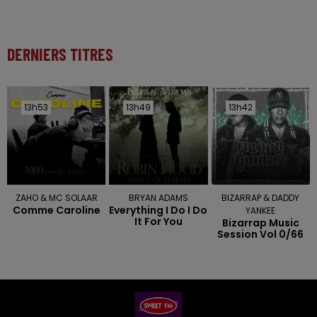
DERNIERS TITRES
13h53
13h53
13h49
13h49
13h42
13h42
ZAHO & MC SOLAAR
BRYAN ADAMS
BIZARRAP & DADDY
Comme Caroline
Everything I Do I Do
YANKEE
It For You
Bizarrap Music
Session Vol 0/66