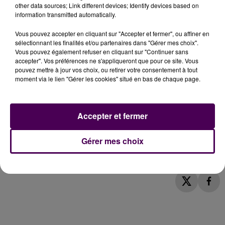
Pharmacie de la place d'armes à Harfleur
other data sources; Link different devices; Identify devices based on
information transmitted automatically.
Pharmacie Doumer au Havre
Pharmacie Jantzen au Havre
Vous pouvez accepter en cliquant sur "Accepter et fermer", ou affiner en
Pharmacie Sara Pinto à Notre-Dame-de-Bondeville
sélectionnant les finalités et/ou partenaires dans "Gérer mes choix".
Pharmacie SNC Friess Lepileur à Notre-Dame-de-
Vous pouvez également refuser en cliquant sur "Continuer sans
accepter". Vos préférences ne s'appliqueront que pour ce site. Vous
Gravenchon
pouvez mettre à jour vos choix, ou retirer votre consentement à tout
Pharmacie de Préaux à Préaux
moment via le lien "Gérer les cookies" situé en bas de chaque page.
Pharmacie du Drugstore à Rouen
Pharmacie Benard Hauchecorne à Saint-Pierre-en-
Port
Accepter et fermer
Pharmacie Saint Pierraise à Saint-Pierre-lès-Elbeuf
Pharmacie de la varenne à Saint-Saëns
Gérer mes choix
Pharmacie du centre à Saint-Valery-en-Caux