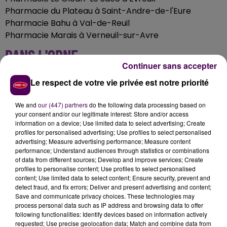
Pharmacie du Plateau à Saint-Andre-de-l'Eure
Pharmacie Bahu à Val-de-Reuil
Pharmacie Marais à Verneuil-sur-Avre
DANS L'ORNE
Continuer sans accepter
Pharmacie Lefebvre-Lemanissier à L'Aigle
Le respect de votre vie privée est notre priorité
Pharmacie du Centre à Argentan
Pharmacie Krazlin à Domfront
We and
our (447) partners
do the following data processing based on
Pharmacie de la République à Sées
your consent and/or our legitimate interest: Store and/or access
information on a device; Use limited data to select advertising; Create
EN SEINE-MARITIME
profiles for personalised advertising; Use profiles to select personalised
advertising; Measure advertising performance; Measure content
performance; Understand audiences through statistics or combinations
Pharmacie des Arts à Barentin
of data from different sources; Develop and improve services; Create
profiles to personalise content; Use profiles to select personalised
Pharmacie Beaugrand à Blainville-Crevon
content; Use limited data to select content; Ensure security, prevent and
La Grande Pharmacie à Dieppe
detect fraud, and fix errors; Deliver and present advertising and content;
Pharmacie Saint-Etienne à Fécamp
Save and communicate privacy choices. These technologies may
process personal data such as IP address and browsing data to offer
Pharmacie Follain à Goderville
following functionalities: Identify devices based on information actively
Eurl Lacroix Bevan à Grand-Couronne
requested; Use precise geolocation data; Match and combine data from