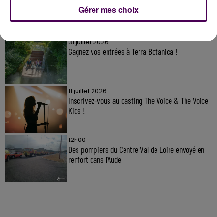
Gérer mes choix
À LA UNE
31 juillet 2026
Gagnez vos entrées à Terra Botanica !
11 juillet 2026
Inscrivez-vous au casting The Voice & The Voice
Kids !
12h00
Des pompiers du Centre Val de Loire envoyé en
renfort dans l'Aude