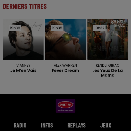
DERNIERS TITRES
19h38
19h38
19h35
19h35
19h32
19h32
VIANNEY
ALEX WARREN
KENDJI GIRAC
Je M'en Vais
Fever Dream
Les Yeux De La
Mama
RADIO
INFOS
REPLAYS
JEUX