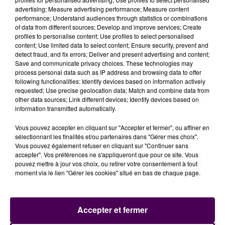
MISE EN SERVICE COMPLÈTE LE 17
advertising; Measure advertising performance; Measure content
performance; Understand audiences through statistics or combinations
DÉCEMBRE
of data from different sources; Develop and improve services; Create
profiles to personalise content; Use profiles to select personalised
content; Use limited data to select content; Ensure security, prevent and
Si la végétalisation des talus créés le long des trémies
detect fraud, and fix errors; Deliver and present advertising and content;
ne se fera que plus tard,
la mise en service totale de
Save and communicate privacy choices. These technologies may
l’ouvrage est prévue dès le 17 décembre
.
"Le tronçon
process personal data such as IP address and browsing data to offer
following functionalities: Identify devices based on information actively
entre le carrefour giratoire de l’Océane et celui des
requested; Use precise geolocation data; Match and combine data from
Grues-Rouges passera à cette occasion de 2X1 voie
other data sources; Link different devices; Identify devices based on
à 2X2 voies, avec à l’approche du rond-point, une
information transmitted automatically.
voie affectée au passage souterrain"
explique-t-on.
Vous pouvez accepter en cliquant sur "Accepter et fermer", ou affiner en
sélectionnant les finalités et/ou partenaires dans "Gérer mes choix".
Vous pouvez également refuser en cliquant sur "Continuer sans
accepter". Vos préférences ne s'appliqueront que pour ce site. Vous
pouvez mettre à jour vos choix, ou retirer votre consentement à tout
moment via le lien "Gérer les cookies" situé en bas de chaque page.
Accepter et fermer