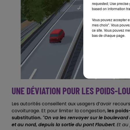
requested; Use precise g
based on information tra
Vous pouvez accepter en 
mes choix". Vous pouvez
ce site. Vous pouvez met
bas de chaque page.
UNE DÉVIATION POUR LES POIDS-LO
Les autorités conseillent aux usagers d’avoir reco
covoiturage. Et pour limiter la congestion,
les poids
substitution.
"On va les renvoyer sur le boulevard
et au nord, depuis la sortie du pont Flaubert
.
Et au