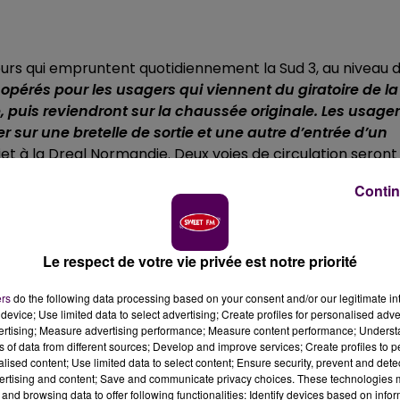
rs qui empruntent quotidiennement la Sud 3, au niveau 
opérés pour les usagers qui viennent du giratoire de la
, puis reviendront sur la chaussée originale. Les usage
 sur une bretelle de sortie et une autre d’entrée d’un
et à la Dreal Normandie. Deux voies de circulation seront
 moins larges, ce qui pourrait occasionner des difficulté
Contin
Le respect de votre vie privée est notre priorité
ers
do the following data processing based on your consent and/or our legitimate int
device; Use limited data to select advertising; Create profiles for personalised adver
vertising; Measure advertising performance; Measure content performance; Unders
ns of data from different sources; Develop and improve services; Create profiles to 
alised content; Use limited data to select content; Ensure security, prevent and detect
ertising and content; Save and communicate privacy choices. These technologies
and browsing data to offer following functionalities: Identify devices based on infor