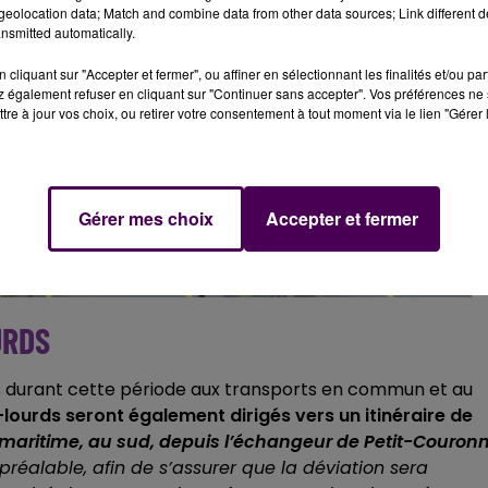
eolocation data; Match and combine data from other data sources; Link different de
nsmitted automatically.
cliquant sur "Accepter et fermer", ou affiner en sélectionnant les finalités et/ou pa
 également refuser en cliquant sur "Continuer sans accepter". Vos préférences ne 
tre à jour vos choix, ou retirer votre consentement à tout moment via le lien "Gérer 
Gérer mes choix
Accepter et fermer
URDS
urs durant cette période aux transports en commun et au
-lourds seront également dirigés vers un itinéraire de
 maritime, au sud, depuis l’échangeur de Petit-Couronn
 préalable, afin de s’assurer que la déviation sera