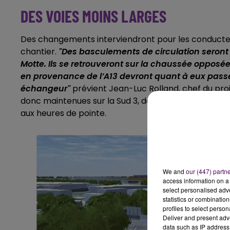
DES VOIES MOINS LARGES
Des changements interviendront pour les conducteu
chantier.
"Des basculements de circulation seront 
Motte. Ils se retrouveront sur la chaussée opposée
en provenance de l’A13 devront quant à eux passer
échangeur"
prévient Jean-Luc Rolland, chef du proj
donc maintenues sur la Sud 3, dans chaque sens, mais
aux heures de pointe.
We and
our (447) partn
access information on a 
select personalised ad
statistics or combinatio
profiles to select person
Deliver and present adv
data such as IP address 