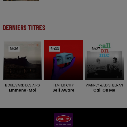
DERNIERS TITRES
6h36
6h36
6h33
6h33
6h27
6h27
BOULEVARD DES AIRS
TEMPER CITY
VIANNEY & ED SHEERAN
Emmene-Moi
Self Aware
Call On Me