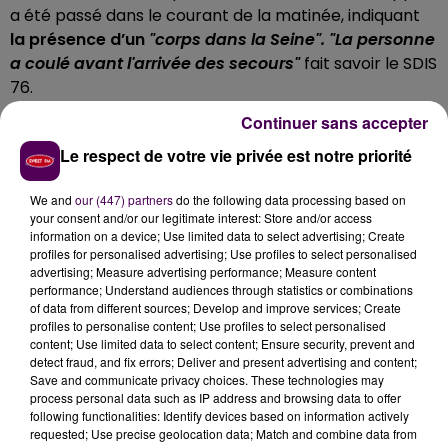
a été passé dans le courant de la matinée, indiquant
la présence d’un
"corps dans la Seine". "
La personne
a coulé avant l'arrivée des secours"
fait savoir le SDIS
76.
DES PLONGEURS MOBILISÉS
Continuer sans accepter
Le respect de votre vie privée est notre priorité
Une équipe de plongeurs a mené des recherches en
surface et subaquatique pour tenter de retrouver la
We and
our (447) partners
do the following data processing based on
victime disparue, en vain.
your consent and/or our legitimate interest: Store and/or access
Les opérations, restées
information on a device; Use limited data to select advertising; Create
infructueuses, ont finalement pris fin trois heures
profiles for personalised advertising; Use profiles to select personalised
plus tard
"à la demande de l'autorité municipale et
advertising; Measure advertising performance; Measure content
en concertation avec l'officier de police judiciaire"
performance; Understand audiences through statistics or combinations
of data from different sources; Develop and improve services; Create
apprend-t-on.
profiles to personalise content; Use profiles to select personalised
content; Use limited data to select content; Ensure security, prevent and
detect fraud, and fix errors; Deliver and present advertising and content;
Save and communicate privacy choices. These technologies may
process personal data such as IP address and browsing data to offer
following functionalities: Identify devices based on information actively
requested; Use precise geolocation data; Match and combine data from