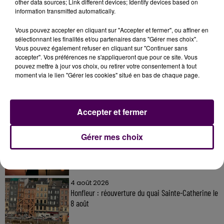
other data sources; Link different devices; Identify devices based on
information transmitted automatically.
Vous pouvez accepter en cliquant sur "Accepter et fermer", ou affiner en
sélectionnant les finalités et/ou partenaires dans "Gérer mes choix".
Vous pouvez également refuser en cliquant sur "Continuer sans
À LA UNE
accepter". Vos préférences ne s'appliqueront que pour ce site. Vous
pouvez mettre à jour vos choix, ou retirer votre consentement à tout
moment via le lien "Gérer les cookies" situé en bas de chaque page.
31 juillet 2026
Gagnez vos entrées à Terra Botanica !
Accepter et fermer
11 juillet 2026
Gérer mes choix
Inscrivez-vous au casting The Voice & The Voice
Kids !
4 août 2026
Honfleur : réouverture du quai Sainte-Catherine le
8 août