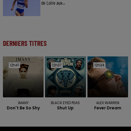
de Loire aux...
DERNIERS TITRES
12h41
12h41
12h37
12h37
12h34
12h34
IMANY
BLACK EYED PEAS
ALEX WARREN
Don't Be So Shy
Shut Up
Fever Dream