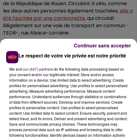
de la République de Rouen. Circulant à vélo, comme
les deux autres personnes également touchées,
elle a
été fauchée par une camionnette
, qui circulait
illégalement sur une voie de transport en commun -
TEOR-, rue Alsace-Lorraine.
Continuer sans accepter
UNE CONDUCTRICE INTERPELLÉE
Le respect de votre vie privée est notre priorité
APRÈS AVOIR PRIS LA FUITE
We and
our (447) partners
do the following data processing based on
La conductrice du véhicule, qui avait pris la fuite
your consent and/or our legitimate interest: Store and/or access
juste après les faits, a été finalement été interpellée
information on a device; Use limited data to select advertising; Create
profiles for personalised advertising; Use profiles to select personalised
un peu plus tard, à Buchy par la gendarmerie
.
Née
advertising; Measure advertising performance; Measure content
en 1977, elle a été placée en garde à vue.
La police
performance; Understand audiences through statistics or combinations
judicaire de Rouen a été saisie de l’enquête.
of data from different sources; Develop and improve services; Create
profiles to personalise content; Use profiles to select personalised
content; Use limited data to select content; Ensure security, prevent and
detect fraud, and fix errors; Deliver and present advertising and content;
Save and communicate privacy choices. These technologies may
process personal data such as IP address and browsing data to offer
following functionalities: Identify devices based on information actively