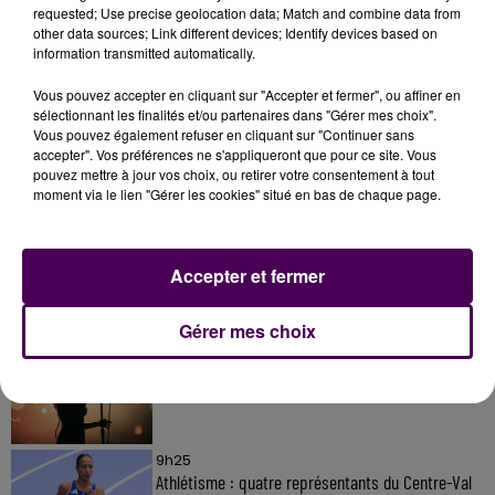
requested; Use precise geolocation data; Match and combine data from
other data sources; Link different devices; Identify devices based on
information transmitted automatically.
Vous pouvez accepter en cliquant sur "Accepter et fermer", ou affiner en
sélectionnant les finalités et/ou partenaires dans "Gérer mes choix".
Vous pouvez également refuser en cliquant sur "Continuer sans
accepter". Vos préférences ne s'appliqueront que pour ce site. Vous
À LA UNE
pouvez mettre à jour vos choix, ou retirer votre consentement à tout
moment via le lien "Gérer les cookies" situé en bas de chaque page.
7 août 2026
Gagnez vos pass pour le V and B Fest' 2026 !
Accepter et fermer
Gérer mes choix
11 juillet 2026
Inscrivez-vous au casting The Voice & The Voice
Kids !
9h25
Athlétisme : quatre représentants du Centre-Val