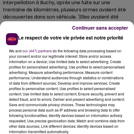
interpellation à Buchy, après une fuite sur une
trentaine de kilomètres, plusieurs armes avaient été
découvertes dans son véhicule.
"Elles avaient été
achetées suite à une agression dont la mise en
Continuer sans accepter
cause aurait été victime il y a quatre ans, et
Le respect de votre vie privée est notre priorité
conservées depuis"
apprend-on. Cette possession
fera l'objet d’une convocation en comparution sur
We and
our (447) partners
do the following data processing based on
reconnaissance préalable de culpabilité.
your consent and/or our legitimate interest: Store and/or access
information on a device; Use limited data to select advertising; Create
HUIT PLAINTES DÉPOSÉES SUITE AUX
profiles for personalised advertising; Use profiles to select personalised
FAITS
advertising; Measure advertising performance; Measure content
performance; Understand audiences through statistics or combinations
of data from different sources; Develop and improve services; Create
Huit plaintes visant la conductrice ont par ailleurs été
profiles to personalise content; Use profiles to select personalised
content; Use limited data to select content; Ensure security, prevent and
déposées dans la foulée des faits.
Elles émanent de
detect fraud, and fix errors; Deliver and present advertising and content;
personnes qui n'ont pas été blessées, mais qui ont
Save and communicate privacy choices. These technologies may
été confrontées aux nombreuses infractions
process personal data such as IP address and browsing data to offer
following functionalities: Identify devices based on information actively
routières commises durant la course-poursuite
.
requested; Use precise geolocation data; Match and combine data from
D'autres témoins se sont aussi manifestés auprès de
other data sources; Link different devices; Identify devices based on
la police judiciaire.
information transmitted automatically.