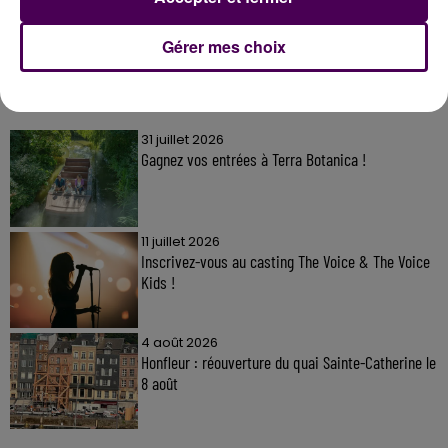
Gérer mes choix
À LA UNE
31 juillet 2026
Gagnez vos entrées à Terra Botanica !
11 juillet 2026
Inscrivez-vous au casting The Voice & The Voice
Kids !
4 août 2026
Honfleur : réouverture du quai Sainte-Catherine le
8 août