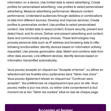
information on a device; Use limited data to select advertising; Create
circulation mensuellement, uniquement lors du
profiles for personalised advertising; Use profiles to select personalised
premier week-end de chaque mois.
Les riverains
advertising; Measure advertising performance; Measure content
resteront autorisés à rejoindre leurs parkings privés
performance; Understand audiences through statistics or combinations
of data from different sources; Develop and improve services; Create
ou à en sortir
.
profiles to personalise content; Use profiles to select personalised
content; Use limited data to select content; Ensure security, prevent and
LES DATES
detect fraud, and fix errors; Deliver and present advertising and content;
Save and communicate privacy choices. These technologies may
process personal data such as IP address and browsing data to offer
La rue Jeanne-d’Arc sera donc réservée aux mobilités
following functionalities: Identify devices based on information actively
douces -vélos, trottinettes...- et aux piétons les
requested; Use precise geolocation data; Match and combine data from
samedis et dimanches lors du premier week-end de
other data sources; Link different devices; Identify devices based on
information transmitted automatically.
chaque mois
entre 11h et 19h.
Les 6 et 7 juillet, 3 et 4
août, 7 et 8 septembre, 5 et 6 octobre, 2 et 3
Vous pouvez accepter en cliquant sur "Accepter et fermer", ou affiner en
novembre, 7 et 8 décembre 2024.
sélectionnant les finalités et/ou partenaires dans "Gérer mes choix".
Vous pouvez également refuser en cliquant sur "Continuer sans
accepter". Vos préférences ne s'appliqueront que pour ce site. Vous
pouvez mettre à jour vos choix, ou retirer votre consentement à tout
moment via le lien "Gérer les cookies" situé en bas de chaque page.
Accepter et fermer