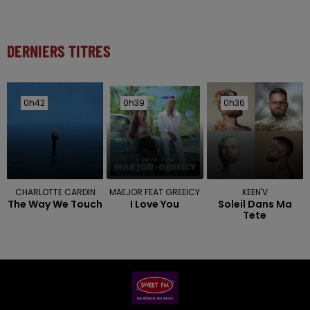
DERNIERS TITRES
0h42
0h42
0h39
0h39
0h36
0h36
CHARLOTTE CARDIN
MAEJOR FEAT GREEICY
KEEN'V
The Way We Touch
I Love You
Soleil Dans Ma
Tete