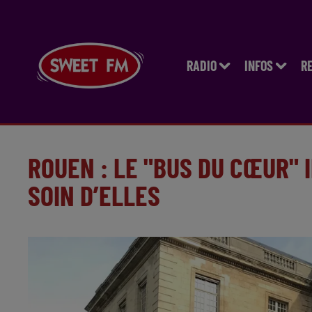
RADIO
INFOS
R
ROUEN : LE "BUS DU CŒUR" 
SOIN D’ELLES