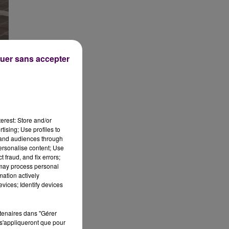
uer sans accepter
e
erest: Store and/or
tising; Use profiles to
tand audiences through
personalise content; Use
 fraud, and fix errors;
 may process personal
mation actively
vices; Identify devices
rtenaires dans "Gérer
s'appliqueront que pour