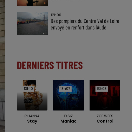
12h00
Des pompiers du Centre Val de Loire
envoyé en renfort dans l'Aude
DERNIERS TITRES
13h10
13h10
13h07
13h07
13h03
13h03
RIHANNA
DISIZ
ZOE WEES
Stay
Maniac
Control