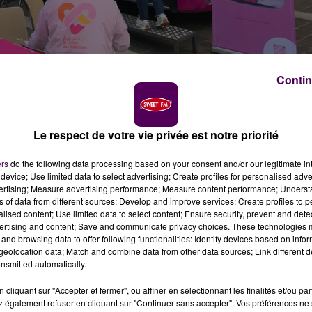
Contin
/ crédit photo : Sweet FM
première cause de mortalité féminine en France, la vill
Le respect de votre vie privée est notre priorité
u Cœur des Femmes". Doté d’un cabinet médical mobile,
t d'identifier les cas les plus à risque.
ers
do the following data processing based on your consent and/or our legitimate int
device; Use limited data to select advertising; Create profiles for personalised adver
vertising; Measure advertising performance; Measure content performance; Unders
ns of data from different sources; Develop and improve services; Create profiles to 
alised content; Use limited data to select content; Ensure security, prevent and detect
ertising and content; Save and communicate privacy choices. These technologies
and browsing data to offer following functionalities: Identify devices based on infor
eolocation data; Match and combine data from other data sources; Link different de
nsmitted automatically.
cliquant sur "Accepter et fermer", ou affiner en sélectionnant les finalités et/ou pa
 également refuser en cliquant sur "Continuer sans accepter". Vos préférences ne 