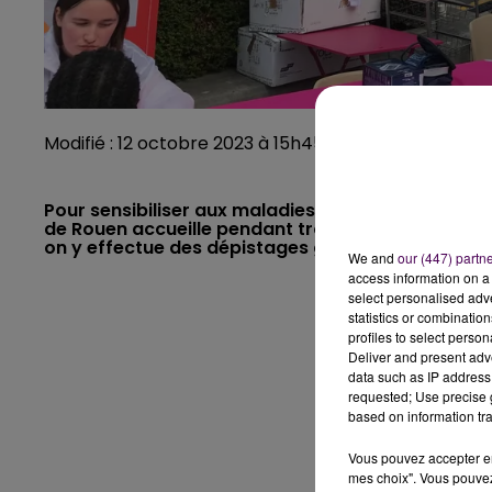
Modifié : 12 octobre 2023 à 15h45 par Julien Dubois 
Pour sensibiliser aux maladies cardiovasculaires, 
de Rouen accueille pendant trois jours le "Bus d
on y effectue des dépistages gratuits, ce qui perme
We and
our (447) partn
access information on a 
select personalised ad
statistics or combinatio
profiles to select person
Deliver and present adv
data such as IP address 
requested; Use precise g
based on information tra
Vous pouvez accepter en 
mes choix". Vous pouvez