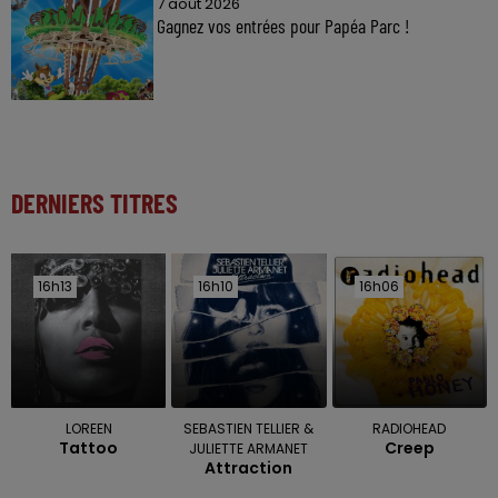
7 août 2026
Gagnez vos entrées pour Papéa Parc !
DERNIERS TITRES
16h13
16h13
16h10
16h10
16h06
16h06
LOREEN
SEBASTIEN TELLIER &
RADIOHEAD
Tattoo
Creep
JULIETTE ARMANET
Attraction