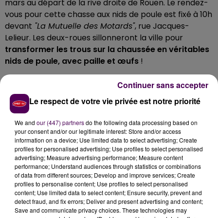
mars au départ de la rive droite de Rouen. Le rendez-
vous pour cette chasse aux nids de poule est fixé à 10h
devant
"La Mutuelle des Motards"
, rue Jacques-
Lelieur. Les deux-roues sillonneront la ville pour
transformer les trous sur la chaussée en véritables
nids de poule, avec paille et œufs
!
SENSIBILISER LES POLITIQUES
Continuer sans accepter
Le respect de votre vie privée est notre priorité
Chacun l'aura compris, il s’agit de mener
une
opération avant tout symbolique, visant à
We and
our (447) partners
do the following data processing based on
sensibiliser les pouvoirs publics
"sur l’état
your consent and/or our legitimate interest: Store and/or access
désastreux des voiries et ce que cela représente
information on a device; Use limited data to select advertising; Create
comme danger"
pour les usagers selon la FFMC de
profiles for personalised advertising; Use profiles to select personalised
advertising; Measure advertising performance; Measure content
Seine-Maritime. Le cortège sera composé d’une
performance; Understand audiences through statistics or combinations
vingtaine de motos
"dans une ambiance festive"
et
of data from different sources; Develop and improve services; Create
"ponctuée de distributions de chocolats"
promet
profiles to personalise content; Use profiles to select personalised
content; Use limited data to select content; Ensure security, prevent and
l’association.
detect fraud, and fix errors; Deliver and present advertising and content;
Save and communicate privacy choices. These technologies may