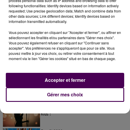
process personal data such as IP address and browsing data to offer
following functionalities: Identify devices based on information actively
requested; Use precise geolocation data; Match and combine data from
other data sources; Link different devices; Identify devices based on
information transmitted automatically.
Vous pouvez accepter en cliquant sur "Accepter et fermer", ou affiner en
sélectionnant les finalités et/ou partenaires dans "Gérer mes choix".
Vous pouvez également refuser en cliquant sur "Continuer sans
accepter". Vos préférences ne s'appliqueront que pour ce site. Vous
pouvez mettre à jour vos choix, ou retirer votre consentement à tout
À LA UNE
moment via le lien "Gérer les cookies" situé en bas de chaque page.
7 août 2026
Gagnez vos pass pour le V and B Fest' 2026 !
Accepter et fermer
Gérer mes choix
11 juillet 2026
Inscrivez-vous au casting The Voice & The Voice
Kids !