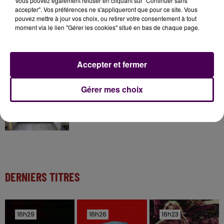
Vous pouvez également refuser en cliquant sur "Continuer sans
accepter". Vos préférences ne s'appliqueront que pour ce site. Vous
pouvez mettre à jour vos choix, ou retirer votre consentement à tout
moment via le lien "Gérer les cookies" situé en bas de chaque page.
11 juillet 2026
Inscrivez-vous au casting The Voice & The Voice
Kids !
Accepter et fermer
12h02
Gérer mes choix
Deux rixes en trois semaines : le préfet ordonne
la fermeture d'une...
DERNIERS TITRES
16h29
16h29
16h26
16h26
16h23
16h23