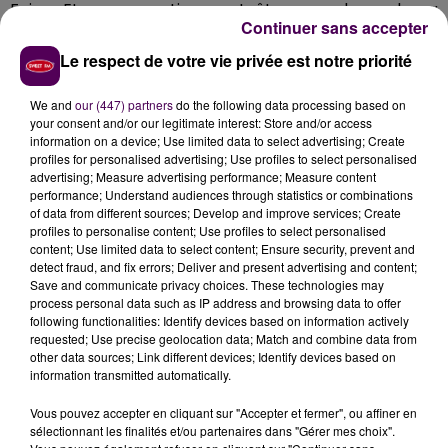
Foire... Et vous repartirez peut-être avec des cadeaux
Continuer sans accepter
!
Le respect de votre vie privée est notre priorité
Alors ? Ça vous dit ?
Rendez-vous ce mercredi 25 octobre à partir de
We and
our (447) partners
do the following data processing based on
your consent and/or our legitimate interest: Store and/or access
16h, sur l'esplanade Saint-Gervais à Rouen !
information on a device; Use limited data to select advertising; Create
profiles for personalised advertising; Use profiles to select personalised
advertising; Measure advertising performance; Measure content
performance; Understand audiences through statistics or combinations
of data from different sources; Develop and improve services; Create
profiles to personalise content; Use profiles to select personalised
content; Use limited data to select content; Ensure security, prevent and
detect fraud, and fix errors; Deliver and present advertising and content;
Save and communicate privacy choices. These technologies may
process personal data such as IP address and browsing data to offer
following functionalities: Identify devices based on information actively
requested; Use precise geolocation data; Match and combine data from
other data sources; Link different devices; Identify devices based on
À LA UNE
information transmitted automatically.
Vous pouvez accepter en cliquant sur "Accepter et fermer", ou affiner en
31 juillet 2026
sélectionnant les finalités et/ou partenaires dans "Gérer mes choix".
Gagnez vos entrées à Terra Botanica !