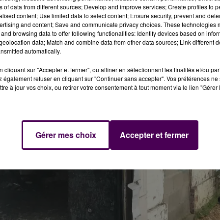
ns of data from different sources; Develop and improve services; Create profiles to 
alised content; Use limited data to select content; Ensure security, prevent and detect
ertising and content; Save and communicate privacy choices. These technologies
and browsing data to offer following functionalities: Identify devices based on infor
eolocation data; Match and combine data from other data sources; Link different de
nsmitted automatically.
cliquant sur "Accepter et fermer", ou affiner en sélectionnant les finalités et/ou pa
 également refuser en cliquant sur "Continuer sans accepter". Vos préférences ne 
tre à jour vos choix, ou retirer votre consentement à tout moment via le lien "Gérer 
Gérer mes choix
Accepter et fermer