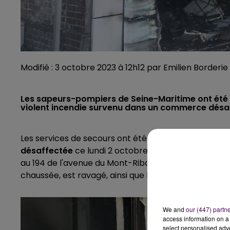
Modifié : 3 octobre 2023 à 12h12 par Emilien Borderi
Les sapeurs-pompiers de Seine-Maritime ont été a
violent incendie survenu dans un commerce désa
Les services de secours ont été appelés à 22h43 pré
désaffectée
ce lundi 2 octobre à Rouen. Le sinistre,
au 194 de l'avenue du Mont-Riboudet, à l'angle form
chaussée, est ravagé, ainsi que l'appartement situé à
We and
our (447) partn
access information on a 
select personalised ad