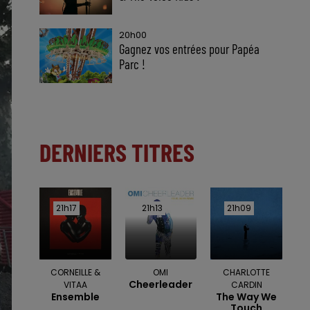
20h00
Gagnez vos entrées pour Papéa
Parc !
DERNIERS TITRES
21h17
21h17
21h13
21h13
21h09
21h09
CORNEILLE &
OMI
CHARLOTTE
Cheerleader
VITAA
CARDIN
Ensemble
The Way We
Touch