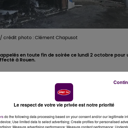
e / crédit photo : Clément Chapusot
ppelés en toute fin de soirée ce lundi 2 octobre pour 
ffecté à Rouen.
cisément : un feu s'est déclaré
dans une boulangerie
Contin
"violent"
selon les pompiers de Seine-Maritime, est surve
é avec la rue de Constantine : le commerce, au rez-de-
 l'étage.
Le respect de votre vie privée est notre priorité
ers
do the following data processing based on your consent and/or our legitimate int
device; Use limited data to select advertising; Create profiles for personalised adver
vertising; Measure advertising performance; Measure content performance; Unders