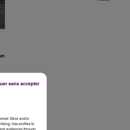
un
uer sans accepter
nu
erest: Store and/or
tising; Use profiles to
tand audiences through