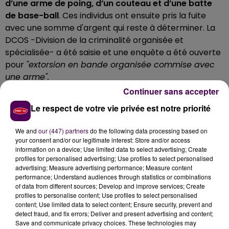
d’une arme de poing, d’un couteau et d’une batte
de base-ball
.
Ces individus ont ensuite pris la fuite
avec une somme d'argent qui reste à déterminer. La
DCOS -Division de la criminalité organisée et
spécialisée- a été saisie e
t une enquête a été
ouverte
pour
"extorsion en bande organisée commise avec
une arme".
Continuer sans accepter
UNE EMPLOYÉE BLESSÉE AU VISAGE
Le respect de votre vie privée est notre priorité
Le Service départemental d'incendie et de secours de
We and
our (447) partners
do the following data processing based on
la Seine-Maritime indique s'être également rendu sur
your consent and/or our legitimate interest: Store and/or access
place, afin de prendre en charge deux employées.
Les
information on a device; Use limited data to select advertising; Create
victimes sont deux femmes âgées d'une
profiles for personalised advertising; Use profiles to select personalised
advertising; Measure advertising performance; Measure content
cinquantaine d'années, dont une qui a été
performance; Understand audiences through statistics or combinations
transportée au CHU de Rouen après avoir été
of data from different sources; Develop and improve services; Create
blessée au visage
. La seconde, elle aussi en état de
profiles to personalise content; Use profiles to select personalised
content; Use limited data to select content; Ensure security, prevent and
choc, n'a pas été hospitalisée après avoir fait l'objet
detect fraud, and fix errors; Deliver and present advertising and content;
d'un bilan médical.
Save and communicate privacy choices. These technologies may