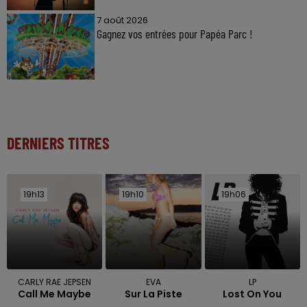
7 août 2026
Gagnez vos entrées pour Papéa Parc !
DERNIERS TITRES
19h13
19h13
19h10
19h10
19h06
19h06
CARLY RAE JEPSEN
EVA
LP
Call Me Maybe
Sur La Piste
Lost On You