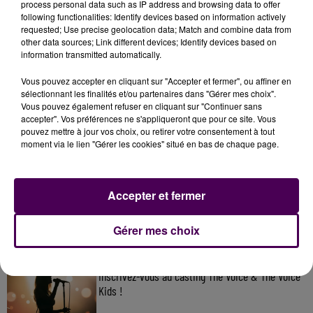
process personal data such as IP address and browsing data to offer
following functionalities: Identify devices based on information actively
requested; Use precise geolocation data; Match and combine data from
other data sources; Link different devices; Identify devices based on
information transmitted automatically.
Vous pouvez accepter en cliquant sur "Accepter et fermer", ou affiner en
sélectionnant les finalités et/ou partenaires dans "Gérer mes choix".
Vous pouvez également refuser en cliquant sur "Continuer sans
accepter". Vos préférences ne s'appliqueront que pour ce site. Vous
pouvez mettre à jour vos choix, ou retirer votre consentement à tout
moment via le lien "Gérer les cookies" situé en bas de chaque page.
À LA UNE
7 août 2026
Accepter et fermer
Gagnez vos pass pour le V and B Fest' 2026 !
Gérer mes choix
11 juillet 2026
Inscrivez-vous au casting The Voice & The Voice
Kids !