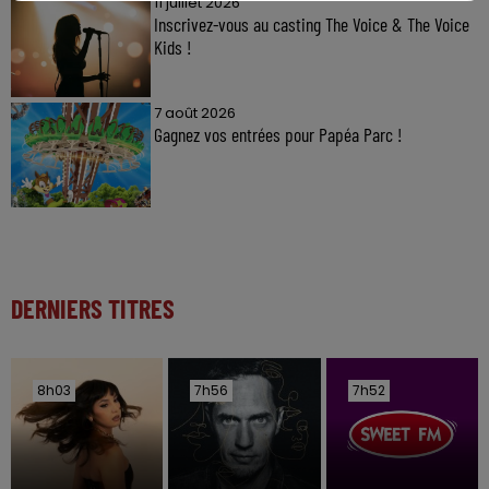
11 juillet 2026
Inscrivez-vous au casting The Voice & The Voice
Kids !
7 août 2026
Gagnez vos entrées pour Papéa Parc !
DERNIERS TITRES
8h03
8h03
7h56
7h56
7h52
7h52