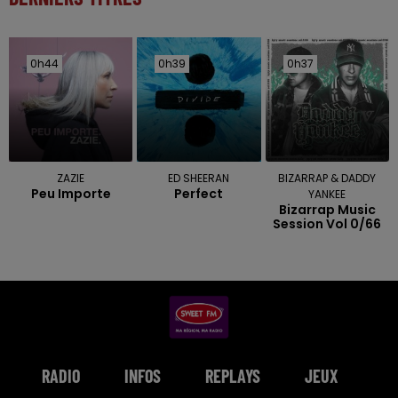
0h44
0h44
0h39
0h39
0h37
0h37
ZAZIE
ED SHEERAN
BIZARRAP & DADDY
Peu Importe
Perfect
YANKEE
Bizarrap Music
Session Vol 0/66
RADIO
INFOS
REPLAYS
JEUX