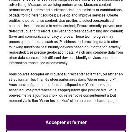
aura des délais importants, c’est évident"
. La
advertising; Measure advertising performance; Measure content
performance; Understand audiences through statistics or combinations
profession estime qu’
un million et demi de véhicules
of data from different sources; Develop and improve services; Create
supplémentaires
devront être contrôlés ces
profiles to personalise content; Use profiles to select personalised
prochains mois.
content; Use limited data to select content; Ensure security, prevent and
detect fraud, and fix errors; Deliver and present advertising and content;
Save and communicate privacy choices. These technologies may
Laurent Palmier, président du réseau Sécuritest :
process personal data such as IP address and browsing data to offer
following functionalities: Identify devices based on information actively
requested; Use precise geolocation data; Match and combine data from
other data sources; Link different devices; Identify devices based on
information transmitted automatically.
Vous pouvez accepter en cliquant sur "Accepter et fermer", ou affiner en
sélectionnant les finalités et/ou partenaires dans "Gérer mes choix".
Vous pouvez également refuser en cliquant sur "Continuer sans
accepter". Vos préférences ne s'appliqueront que pour ce site. Vous
pouvez mettre à jour vos choix, ou retirer votre consentement à tout
moment via le lien "Gérer les cookies" situé en bas de chaque page.
Accepter et fermer