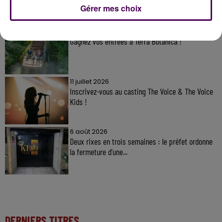
À LA UNE
Gérer mes choix
31 juillet 2026
Gagnez vos entrées à Terra Botanica !
11 juillet 2026
Inscrivez-vous au casting The Voice & The Voice
Kids !
6 août 2026
Deux rixes en trois semaines : le préfet ordonne
la fermeture d'une...
DERNIERS TITRES