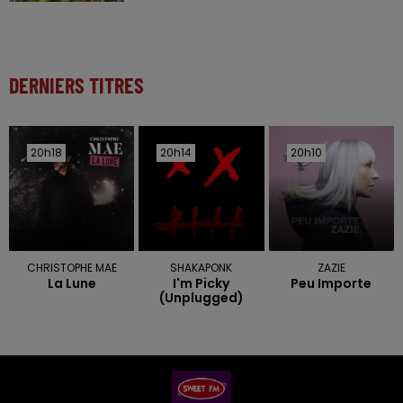
DERNIERS TITRES
20h18
20h18
20h14
20h14
20h10
20h10
CHRISTOPHE MAE
SHAKAPONK
ZAZIE
La Lune
I'm Picky
Peu Importe
(unplugged)