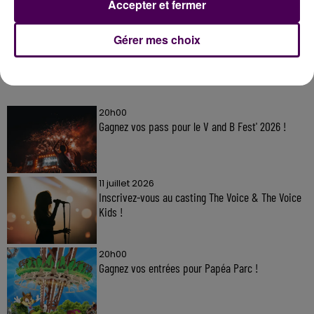
Accepter et fermer
Gérer mes choix
À LA UNE
20h00
Gagnez vos pass pour le V and B Fest' 2026 !
11 juillet 2026
Inscrivez-vous au casting The Voice & The Voice
Kids !
20h00
Gagnez vos entrées pour Papéa Parc !