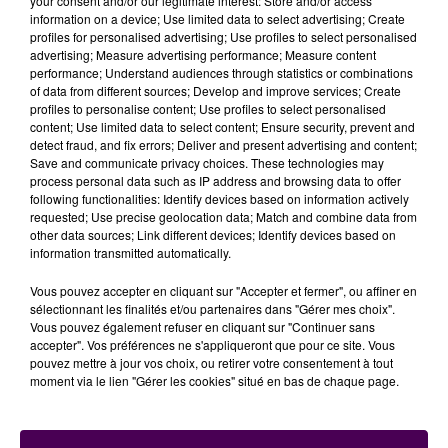
Les producteurs eurois ont quant à eux décroché
your consent and/or our legitimate interest: Store and/or access
information on a device; Use limited data to select advertising; Create
vingt-cinq médailles
-6 en or, 12 en argent, 7 de
profiles for personalised advertising; Use profiles to select personalised
bronze- lors de cette semaine de concours. La
advertising; Measure advertising performance; Measure content
"Brasserie de Sutter"
(bière à dominante houblonnée,
performance; Understand audiences through statistics or combinations
of data from different sources; Develop and improve services; Create
à Gisors) et
"La
Ferme des Peupliers"
(crème
profiles to personalise content; Use profiles to select personalised
pasteurisée ensemencée, maturée, plus de 35% de
content; Use limited data to select content; Ensure security, prevent and
matières grasses, yaourt au lait de vache sur lit de
detect fraud, and fix errors; Deliver and present advertising and content;
Save and communicate privacy choices. These technologies may
framboises, Flipou) sont montés sur la première
process personal data such as IP address and browsing data to offer
marche du podium, tout comme la
"Sarl Le Pressoir
following functionalities: Identify devices based on information actively
d’Or"
(cidre fermier demi-sec, à Frenelles-en-Vexin),
requested; Use precise geolocation data; Match and combine data from
other data sources; Link different devices; Identify devices based on
la société
"Volailles Adrien Labrouche"
(cuisses de
information transmitted automatically.
poulet Label Rouge, à Verneuil-sur-Avre), et
"Les
Ruchers de Normandie"
(miel de cru, à Gisay-la-
Vous pouvez accepter en cliquant sur "Accepter et fermer", ou affiner en
sélectionnant les finalités et/ou partenaires dans "Gérer mes choix".
Coudre).
Vous pouvez également refuser en cliquant sur "Continuer sans
accepter". Vos préférences ne s'appliqueront que pour ce site. Vous
pouvez mettre à jour vos choix, ou retirer votre consentement à tout
moment via le lien "Gérer les cookies" situé en bas de chaque page.