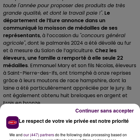
toute l'année pour proposer des produits de très
grande qualité, et dont le travail paie !".
Le
département de l’Eure annonce dans un
communiqué la moisson de médailles de ses
représentants
, à l’occasion du
"concours général
agricole"
, dont le palmarès 2024 a été dévoilé au fur
et à mesure du Salon de l’agriculture.
Chez les
éleveurs, une famille a remporté à elle seule 22
médailles
.
Emmanuel Mary et son fils Nicolas, éleveurs
à Saint-Pierre-des-Ifs, ont triomphé à onze reprises
grâce à leurs moutons de race hampshire, dont la
laine a été particulièrement appréciée par le jury. Ils
ont également obtenu huit breloques en argent et
trois en bronze.
Continuer sans accepter
DEUX MÉDAILLES D’OR POUR
"LA
Le respect de votre vie privée est notre priorité
FERME DES PEUPLIERS"
We and
our (447) partners
do the following data processing based on