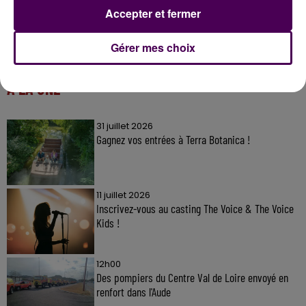
Accepter et fermer
Gérer mes choix
À LA UNE
31 juillet 2026
Gagnez vos entrées à Terra Botanica !
11 juillet 2026
Inscrivez-vous au casting The Voice & The Voice
Kids !
12h00
Des pompiers du Centre Val de Loire envoyé en
renfort dans l'Aude