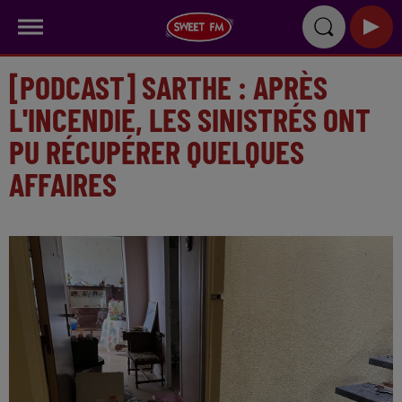
[PODCAST] SARTHE : APRÈS
L'INCENDIE, LES SINISTRÉS ONT
PU RÉCUPÉRER QUELQUES
AFFAIRES