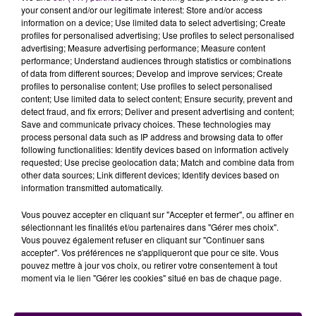
your consent and/or our legitimate interest: Store and/or access
information on a device; Use limited data to select advertising; Create
profiles for personalised advertising; Use profiles to select personalised
advertising; Measure advertising performance; Measure content
performance; Understand audiences through statistics or combinations
of data from different sources; Develop and improve services; Create
profiles to personalise content; Use profiles to select personalised
content; Use limited data to select content; Ensure security, prevent and
detect fraud, and fix errors; Deliver and present advertising and content;
Save and communicate privacy choices. These technologies may
LES LOCATAIRES RELOGÉS
process personal data such as IP address and browsing data to offer
following functionalities: Identify devices based on information actively
requested; Use precise geolocation data; Match and combine data from
other data sources; Link different devices; Identify devices based on
19 habitants de l'immeuble ont dû déménager :
information transmitted automatically.
Vous pouvez accepter en cliquant sur "Accepter et fermer", ou affiner en
sélectionnant les finalités et/ou partenaires dans "Gérer mes choix".
Vous pouvez également refuser en cliquant sur "Continuer sans
accepter". Vos préférences ne s'appliqueront que pour ce site. Vous
pouvez mettre à jour vos choix, ou retirer votre consentement à tout
moment via le lien "Gérer les cookies" situé en bas de chaque page.