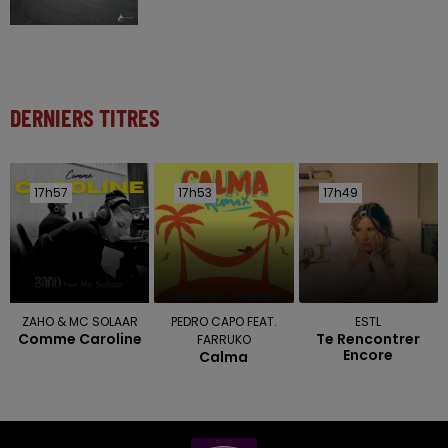
DERNIERS TITRES
17h57
17h57
17h53
17h53
17h49
17h49
ZAHO & MC SOLAAR
PEDRO CAPO FEAT.
ESTL
Comme Caroline
Te Rencontrer
FARRUKO
Encore
Calma