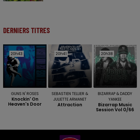
DERNIERS TITRES
20h43
20h43
20h41
20h41
20h38
20h38
GUNS N' ROSES
SEBASTIEN TELLIER &
BIZARRAP & DADDY
Knockin' On
JULIETTE ARMANET
YANKEE
Heaven's Door
Attraction
Bizarrap Music
Session Vol 0/66