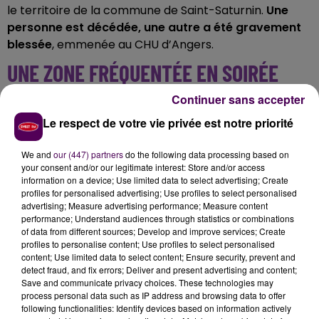
le territoire de la commune de Saint-Saturnin.
Une
personne est décédée, une autre a été gravement
blessée
, emmenée au CHU d’Angers.
UNE ZONE FRÉQUENTÉE EN SOIRÉE
Continuer sans accepter
L’accident, dont les circonstances n’ont pas été
précisées, s’est produit
rue de Villeneuve, l’axe
Le respect de votre vie privée est notre priorité
parallèle à l’A11
et le long duquel on retrouve
We and
our (447) partners
do the following data processing based on
notamment le cinéma CGR,
"Speed Park"
ou le
your consent and/or our legitimate interest: Store and/or access
restaurant Léon, autant d’établissements fréquentés
information on a device; Use limited data to select advertising; Create
les soirs de fin de semaine. Le Sdis 72 a mobilisé
11
profiles for personalised advertising; Use profiles to select personalised
advertising; Measure advertising performance; Measure content
pompiers de la caserne Le Mans-Degré
, à bord de
performance; Understand audiences through statistics or combinations
quatre engins.
of data from different sources; Develop and improve services; Create
profiles to personalise content; Use profiles to select personalised
content; Use limited data to select content; Ensure security, prevent and
detect fraud, and fix errors; Deliver and present advertising and content;
Save and communicate privacy choices. These technologies may
process personal data such as IP address and browsing data to offer
following functionalities: Identify devices based on information actively