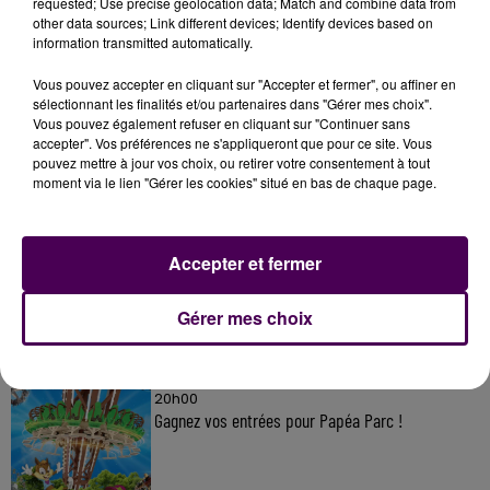
requested; Use precise geolocation data; Match and combine data from
other data sources; Link different devices; Identify devices based on
information transmitted automatically.
Vous pouvez accepter en cliquant sur "Accepter et fermer", ou affiner en
sélectionnant les finalités et/ou partenaires dans "Gérer mes choix".
À LA UNE
Vous pouvez également refuser en cliquant sur "Continuer sans
accepter". Vos préférences ne s'appliqueront que pour ce site. Vous
pouvez mettre à jour vos choix, ou retirer votre consentement à tout
20h00
moment via le lien "Gérer les cookies" situé en bas de chaque page.
Gagnez vos pass pour le V and B Fest' 2026 !
Accepter et fermer
11 juillet 2026
Inscrivez-vous au casting The Voice & The Voice
Gérer mes choix
Kids !
20h00
Gagnez vos entrées pour Papéa Parc !