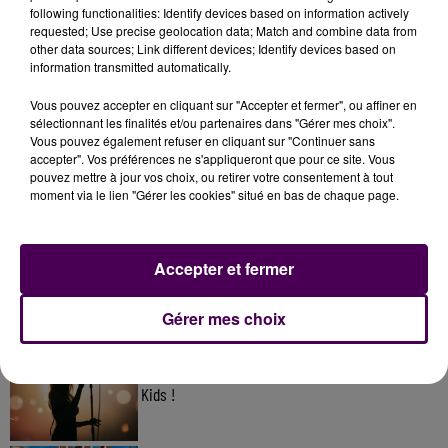
following functionalities: Identify devices based on information actively
requested; Use precise geolocation data; Match and combine data from
other data sources; Link different devices; Identify devices based on
information transmitted automatically.
Vous pouvez accepter en cliquant sur "Accepter et fermer", ou affiner en
sélectionnant les finalités et/ou partenaires dans "Gérer mes choix".
Vous pouvez également refuser en cliquant sur "Continuer sans
accepter". Vos préférences ne s'appliqueront que pour ce site. Vous
pouvez mettre à jour vos choix, ou retirer votre consentement à tout
À LA UNE
moment via le lien "Gérer les cookies" situé en bas de chaque page.
7 août 2026
Accepter et fermer
Gagnez vos pass pour le V and B Fest' 2026 !
Gérer mes choix
11 juillet 2026
Inscrivez-vous au casting The Voice & The Voice
Kids !