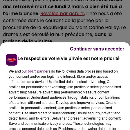
ans retrouvé mort ce lundi 2 mars a bien été tué à
l’arme blanche
.
Révélée par actu.fr
, l’info nous a été
confirmée dans le courant de la journée par la
procureure de la République du Mans Carine Halley. Le
drame s’est déroulé la nuit précédente,
dans la
maison de la victime
.
Continuer sans accepter
POURSUIVI POUR
"MEURTRE PAR
Le respect de votre vie privée est notre priorité
CONJOINT"
We and
our (447) partners
do the following data processing based on
Le suspect numéro un dans ce crime semble être le
your consent and/or our legitimate interest: Store and/or access
information on a device; Use limited data to select advertising; Create
compagnon du quadragénaire :
un homme de 55 ans,
profiles for personalised advertising; Use profiles to select personalised
interpellé et placé en garde à vue
. L’enquête pour
advertising; Measure advertising performance; Measure content
"
meurtre par conjoint
"
a été confiée à la brigade de
performance; Understand audiences through statistics or combinations
of data from different sources; Develop and improve services; Create
gendarmerie de Mamers.
"Les investigations sont en
profiles to personalise content; Use profiles to select personalised
cours afin d’établir les circonstances du drame et
content; Use limited data to select content; Ensure security, prevent and
d’en déterminer les causes"
précise la magistrate.
detect fraud, and fix errors; Deliver and present advertising and content;
Save and communicate privacy choices. These technologies may
process personal data such as IP address and browsing data to offer