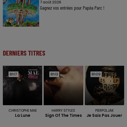
7 août 2026
Gagnez vos entrées pour Papéa Parc !
DERNIERS TITRES
8h17
8h17
8h13
8h13
8h09
8h09
CHRISTOPHE MAE
HARRY STYLES
PIERPOLJAK
La Lune
Sign Of The Times
Je Sais Pas Jouer