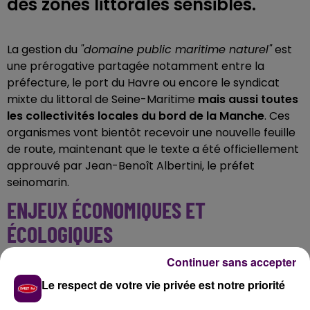
des zones littorales sensibles.
La gestion du
"domaine public maritime naturel"
est
une prérogative partagée notamment entre la
préfecture, le port du Havre ou encore le syndicat
mixte du littoral de Seine-Maritime
mais aussi toutes
les collectivités locales du bord de la Manche
. Ces
organismes vont bientôt recevoir une nouvelle feuille
de route, maintenant que le texte a été officiellement
approuvé par Jean-Benoît Albertini, le préfet
seinomarin.
ENJEUX ÉCONOMIQUES ET
ÉCOLOGIQUES
Continuer sans accepter
Le
"domaine public maritime naturel"
inclut des zones
littorales où cohabitent les enjeux environnementaux,
Le respect de votre vie privée est notre priorité
touristiques, économiques mais également sociaux