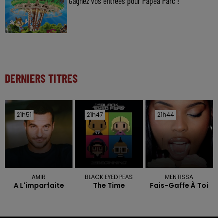
Gagnez vos entrées pour Papéa Parc !
DERNIERS TITRES
21h51
21h51
21h47
21h47
21h44
21h44
AMIR
BLACK EYED PEAS
MENTISSA
A L'imparfaite
The Time
Fais-Gaffe À Toi