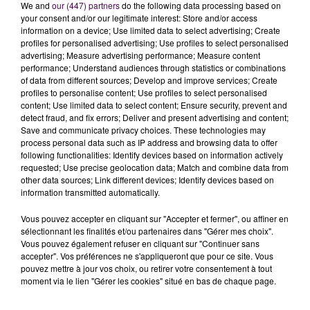
avec la présence d’habitation et d’activités
We and
our (447) partners
do the following data processing based on
your consent and/or our legitimate interest: Store and/or access
professionnelles. La nouvelle stratégie vise, selon les
information on a device; Use limited data to select advertising; Create
services de l'Etat, à mieux faire cohabiter ces
profiles for personalised advertising; Use profiles to select personalised
orientations
en mettant notamment plus en avant la
advertising; Measure advertising performance; Measure content
performance; Understand audiences through statistics or combinations
protection des paysages et des espaces naturels
.
of data from different sources; Develop and improve services; Create
DES CONTRÔLES ACCRUS
profiles to personalise content; Use profiles to select personalised
content; Use limited data to select content; Ensure security, prevent and
detect fraud, and fix errors; Deliver and present advertising and content;
Dans son communiqué adressé aux médias ce jeudi 28
Save and communicate privacy choices. These technologies may
process personal data such as IP address and browsing data to offer
décembre, la préfecture annonce être précisément
following functionalities: Identify devices based on information actively
"
à la recherche de points d’équilibre entre les
requested; Use precise geolocation data; Match and combine data from
usages humains et les exigences de préservation
"
:
other data sources; Link different devices; Identify devices based on
information transmitted automatically.
cela passera particulièrement par un plus grand
contrôle des occupations en cours, terminées et
Vous pouvez accepter en cliquant sur "Accepter et fermer", ou affiner en
également à venir avec une participation aux plans
sélectionnant les finalités et/ou partenaires dans "Gérer mes choix".
Vous pouvez également refuser en cliquant sur "Continuer sans
locaux d’urbanisme et aux schémas de cohérence des
accepter". Vos préférences ne s'appliqueront que pour ce site. Vous
territoires -documents qui
"dessinent"
le territoire-.
pouvez mettre à jour vos choix, ou retirer votre consentement à tout
moment via le lien "Gérer les cookies" situé en bas de chaque page.