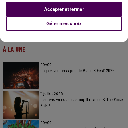
Accepter et fermer
Gérer mes choix
À LA UNE
20h00
Gagnez vos pass pour le V and B Fest' 2026 !
11 juillet 2026
Inscrivez-vous au casting The Voice & The Voice
Kids !
20h00