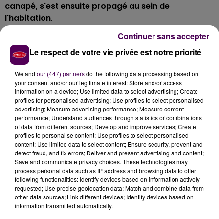
canapé, s'est ensuite propagé au sein de
l'habitation
.
DÉCÈS DÉCLARÉ PAR LE SMUR
Continuer sans accepter
Le respect de votre vie privée est notre priorité
L’occupant des lieux,
un homme d’une cinquantaine
d’années, a été évacué en arrêt cardiaque. Son
We and
our (447) partners
do the following data processing based on
décès a ensuite été prononcé par le SMUR
.
your consent and/or our legitimate interest: Store and/or access
information on a device; Use limited data to select advertising; Create
L’intervention et l’exctinction du sinistre ont mobilisé
profiles for personalised advertising; Use profiles to select personalised
une quinzaine de sapeurs-pompiers.
advertising; Measure advertising performance; Measure content
performance; Understand audiences through statistics or combinations
of data from different sources; Develop and improve services; Create
profiles to personalise content; Use profiles to select personalised
content; Use limited data to select content; Ensure security, prevent and
detect fraud, and fix errors; Deliver and present advertising and content;
Save and communicate privacy choices. These technologies may
process personal data such as IP address and browsing data to offer
following functionalities: Identify devices based on information actively
requested; Use precise geolocation data; Match and combine data from
other data sources; Link different devices; Identify devices based on
information transmitted automatically.