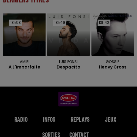
13h53
13h53
13h49
13h49
13h42
13h42
AMIR
LUIS FONSI
GOSSIP
A L'imparfaite
Despacito
Heavy Cross
RADIO
INFOS
REPLAYS
JEUX
SORTIES
CONTACT