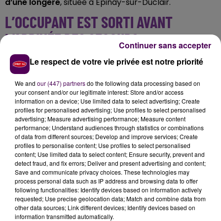
d’une longère
, située à Épinay-sur-Duclair.
L’OCCUPANT EST SORTI AVANT
L’ARRIVÉE DES SECOURS
Continuer sans accepter
Le respect de votre vie privée est notre priorité
Le sinistre s’est ensuite propagé à la toiture,
"totalement embrasée"
à l’arrivée des secours. Fort
We and
our (447) partners
do the following data processing based on
heureusement, il n’y a pas eu de victime. L’occupant a
your consent and/or our legitimate interest: Store and/or access
réussi à sortir de lui-même de l’habitation en feu
information on a device; Use limited data to select advertising; Create
avant d’être pris en charge par les pompiers.
profiles for personalised advertising; Use profiles to select personalised
advertising; Measure advertising performance; Measure content
performance; Understand audiences through statistics or combinations
of data from different sources; Develop and improve services; Create
profiles to personalise content; Use profiles to select personalised
content; Use limited data to select content; Ensure security, prevent and
detect fraud, and fix errors; Deliver and present advertising and content;
Save and communicate privacy choices. These technologies may
process personal data such as IP address and browsing data to offer
following functionalities: Identify devices based on information actively
requested; Use precise geolocation data; Match and combine data from
other data sources; Link different devices; Identify devices based on
information transmitted automatically.