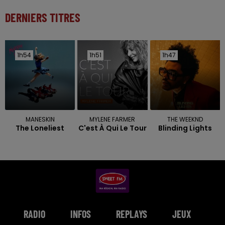
DERNIERS TITRES
1h54
1h54
1h51
1h51
1h47
1h47
MANESKIN
MYLENE FARMER
THE WEEKND
The Loneliest
C'est À Qui Le Tour
Blinding Lights
RADIO
INFOS
REPLAYS
JEUX