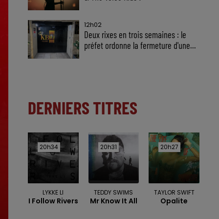
12h02
Deux rixes en trois semaines : le
préfet ordonne la fermeture d'une...
DERNIERS TITRES
20h34
20h34
20h31
20h31
20h27
20h27
LYKKE LI
TEDDY SWIMS
TAYLOR SWIFT
I Follow Rivers
Mr Know It All
Opalite