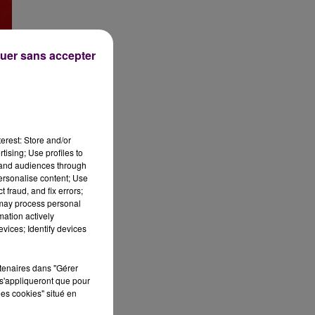
uer sans accepter
erest: Store and/or
tising; Use profiles to
tand audiences through
personalise content; Use
n
 fraud, and fix errors;
 may process personal
mation actively
vices; Identify devices
rtenaires dans "Gérer
s'appliqueront que pour
les cookies" situé en