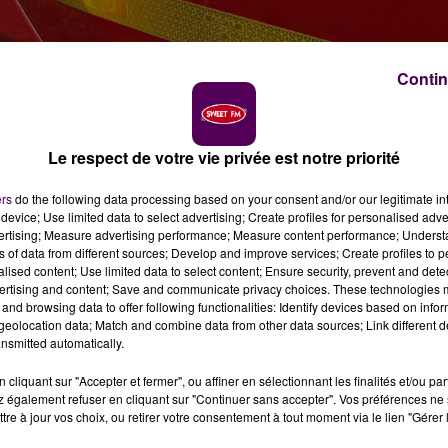
Contin
rie
Le respect de votre vie privée est notre priorité
n urgence une famille dont la maison a été détruite par
ers
do the following data processing based on your consent and/or our legitimate int
eille tous types de dons.
device; Use limited data to select advertising; Create profiles for personalised adver
vertising; Measure advertising performance; Measure content performance; Unders
ns of data from different sources; Develop and improve services; Create profiles to 
és : un incendie s'est déclaré dans une maison d'habitatio
alised content; Use limited data to select content; Ensure security, prevent and detect
ertising and content; Save and communicate privacy choices. These technologies
3 novembre à Souligné-Flacé,
causant de très importants
and browsing data to offer following functionalities: Identify devices based on infor
e secours de Chantenay-Villedieu, Degré, Loué, La Suze-
eolocation data; Match and combine data from other data sources; Link different de
er le sinistre et prendre en charge une victime,
nsmitted automatically.
ôpital du Mans.
cliquant sur "Accepter et fermer", ou affiner en sélectionnant les finalités et/ou pa
 également refuser en cliquant sur "Continuer sans accepter". Vos préférences ne 
tre à jour vos choix, ou retirer votre consentement à tout moment via le lien "Gérer 