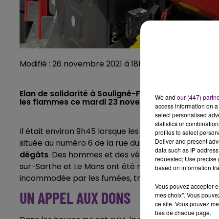
Modifié : 26 novembre 2021 à 18h16 par Emilien Borde
Elan de solidarité à Souligné-Flacé : pour aider e
We and
our (447) partn
les flammes ce mardi 23 novembre, la mairie recu
access information on a 
select personalised ad
statistics or combinatio
Il était environ 9h45 lorsque les pompiers sont arriv
profiles to select person
Deliver and present adv
située au numéro 6 de la rue du Portail, ce mardi 2
data such as IP address 
dégâts
. Des hommes et des véhicules des centres d
requested; Use precise g
sur-Sarthe et Le Mans ont été mobilisés pour maîtris
based on information tra
incommodée par les fumées, transportée jusqu'à l'h
Vous pouvez accepter en 
UN APPEL AUX DONS
mes choix". Vous pouvez
ce site. Vous pouvez met
bas de chaque page.