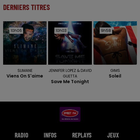
DERNIERS TITRES
10h06
10h06
10h03
10h03
9h58
9h58
SLIMANE
JENNIFER LOPEZ & DAVID
GIMS
Viens On S'aime
Soleil
GUETTA
Save Me Tonight
RADIO
INFOS
REPLAYS
JEUX