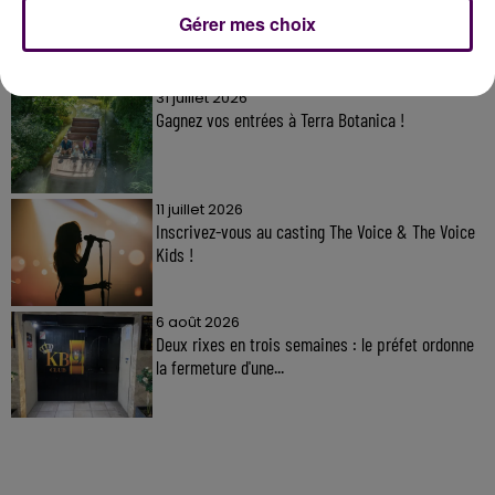
Gérer mes choix
À LA UNE
31 juillet 2026
Gagnez vos entrées à Terra Botanica !
11 juillet 2026
Inscrivez-vous au casting The Voice & The Voice
Kids !
6 août 2026
Deux rixes en trois semaines : le préfet ordonne
la fermeture d'une...