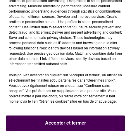
profiles for personalised advertising; Use profiles to select personalised
advertising; Measure advertising performance; Measure content
performance; Understand audiences through statistics or combinations
of data from different sources; Develop and improve services; Create
profiles to personalise content; Use profiles to select personalised
... A LIRE AUSSI :
content; Use limited data to select content; Ensure security, prevent and
detect fraud, and fix errors; Deliver and present advertising and content;
Save and communicate privacy choices. These technologies may
process personal data such as IP address and browsing data to offer
Le Mans : retrouvez l'intégralité des sept listes
following functionalities: Identify devices based on information actively
constituées en vue du premier tour des élections
requested; Use precise geolocation data; Match and combine data from
other data sources; Link different devices; Identify devices based on
municipales 🇫🇷
information transmitted automatically.
#Municipales2026
https://t.co/dK1prbmcQ9
Vous pouvez accepter en cliquant sur "Accepter et fermer", ou affiner en
— Sweet FM (@SweetFmRadio)
March 3, 2026
sélectionnant les finalités et/ou partenaires dans "Gérer mes choix".
Vous pouvez également refuser en cliquant sur "Continuer sans
accepter". Vos préférences ne s'appliqueront que pour ce site. Vous
pouvez mettre à jour vos choix, ou retirer votre consentement à tout
moment via le lien "Gérer les cookies" situé en bas de chaque page.
Accepter et fermer