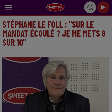
STÉPHANE LE FOLL : "SUR LE
MANDAT ÉCOULÉ ? JE ME METS 8
SUR 10"