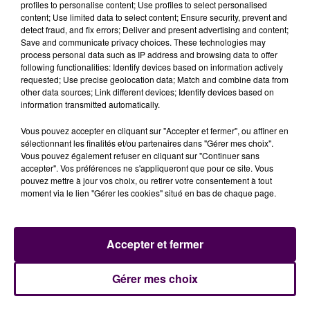
profiles to personalise content; Use profiles to select personalised
Événements,
cliquez ici
!
content; Use limited data to select content; Ensure security, prevent and
detect fraud, and fix errors; Deliver and present advertising and content;
Pour suivre en direct notre présence sur la Foire du
Save and communicate privacy choices. These technologies may
Mans, rendez-vous sur la
page Facebook de Sweet
process personal data such as IP address and browsing data to offer
following functionalities: Identify devices based on information actively
FM
, la
page Instagram de Sweet FM
et écoutez la
requested; Use precise geolocation data; Match and combine data from
radio !
other data sources; Link different devices; Identify devices based on
information transmitted automatically.
Vous pouvez accepter en cliquant sur "Accepter et fermer", ou affiner en
sélectionnant les finalités et/ou partenaires dans "Gérer mes choix".
Vous pouvez également refuser en cliquant sur "Continuer sans
accepter". Vos préférences ne s'appliqueront que pour ce site. Vous
pouvez mettre à jour vos choix, ou retirer votre consentement à tout
moment via le lien "Gérer les cookies" situé en bas de chaque page.
Accepter et fermer
À LA UNE
Gérer mes choix
20h00
Gagnez vos pass pour le V and B Fest' 2026 !