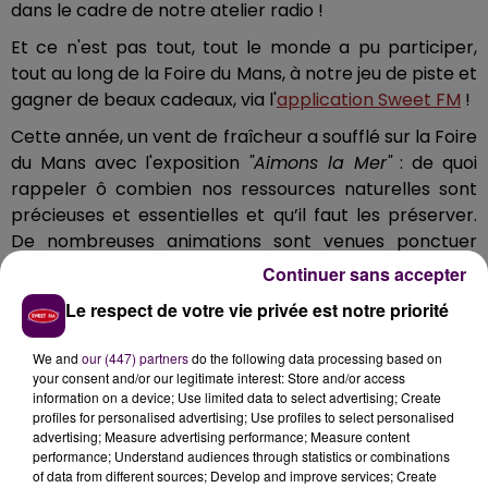
dans le cadre de notre atelier radio !
Et ce n'est pas tout, tout le monde a pu participer,
tout au long de la Foire du Mans, à notre jeu de piste et
gagner de beaux cadeaux, via l'
application Sweet FM
!
Cette année, un vent de fraîcheur a soufflé sur la Foire
du Mans avec l'exposition
"Aimons la Mer"
: de quoi
rappeler ô combien nos ressources naturelles sont
précieuses et essentielles et qu’il faut les préserver.
De nombreuses animations sont venues ponctuer
cette 85e édition, avec des parades, des soirées
Continuer sans accepter
concerts ainsi qu'un espace agricole toujours aussi
Le respect de votre vie privée est notre priorité
dense et riche en animaux.
Rendez-vous sur stand Sweet FM... désormais en 2023
We and
our (447) partners
do the following data processing based on
your consent and/or our legitimate interest: Store and/or access
!
information on a device; Use limited data to select advertising; Create
profiles for personalised advertising; Use profiles to select personalised
Pour consulter le site internet de la Foire du
advertising; Measure advertising performance; Measure content
Mans,
cliquez ici
!
performance; Understand audiences through statistics or combinations
of data from different sources; Develop and improve services; Create
Pour consulter le site internet de Le Mans