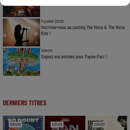
11 juillet 2026
Inscrivez-vous au casting The Voice & The Voice
Kids !
20h00
Gagnez vos entrées pour Papéa Parc !
DERNIERS TITRES
23h06
23h06
23h03
23h03
23h00
23h00