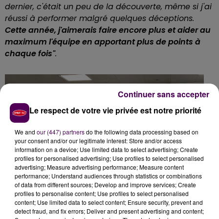
dernier, c'était un peu de la découverte, même si j'ai
réussi à performer malgré quelques déceptions.
Cette année, j'aimerais faire encore plus et aider au
maximum l'équipe en apportant plus de points à
chaque fois"
.
Continuer sans accepter
Le respect de votre vie privée est notre priorité
We and
our (447) partners
do the following data processing based on
your consent and/or our legitimate interest: Store and/or access
information on a device; Use limited data to select advertising; Create
profiles for personalised advertising; Use profiles to select personalised
advertising; Measure advertising performance; Measure content
performance; Understand audiences through statistics or combinations
of data from different sources; Develop and improve services; Create
profiles to personalise content; Use profiles to select personalised
content; Use limited data to select content; Ensure security, prevent and
detect fraud, and fix errors; Deliver and present advertising and content;