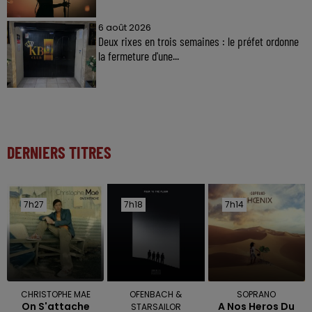
6 août 2026
Deux rixes en trois semaines : le préfet ordonne
la fermeture d'une...
DERNIERS TITRES
7h27
7h27
7h18
7h18
7h14
7h14
CHRISTOPHE MAE
OFENBACH &
SOPRANO
On S'attache
A Nos Heros Du
STARSAILOR