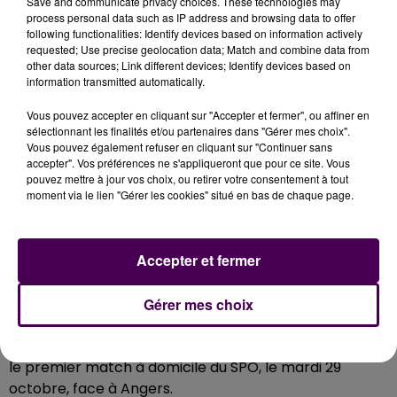
Save and communicate privacy choices. These technologies may
process personal data such as IP address and browsing data to offer
L'ESPOIR DE VOIR LES FRÈRES LEBRUN
following functionalities: Identify devices based on information actively
requested; Use precise geolocation data; Match and combine data from
AU KINDARENA
other data sources; Link different devices; Identify devices based on
information transmitted automatically.
Lilian Bardet participera aux prochains championnats
Vous pouvez accepter en cliquant sur "Accepter et fermer", ou affiner en
d'Europe avec l'équipe de France, aux côtés des frères
sélectionnant les finalités et/ou partenaires dans "Gérer mes choix".
Vous pouvez également refuser en cliquant sur "Continuer sans
Lebrun. Les stars du tennis de table, que le président
accepter". Vos préférences ne s'appliqueront que pour ce site. Vous
du SPO aimerait voir évoluer avec leur équipe de
pouvez mettre à jour vos choix, ou retirer votre consentement à tout
Montpellier, le 12 novembre, au Kindarena :
"J'ai lancé
moment via le lien "Gérer les cookies" situé en bas de chaque page.
un appel auprès du président montpelliérain... Ce
serait bien pour la promotion du tennis de table que
Accepter et fermer
les frères Lebrun privilégient plutôt les matchs à
l'extérieur que les matchs à domicile.
Je ne vais pas
être langue de bois, ça va être je pense compliqué
Gérer mes choix
vu le calendrier qu'ils ont
"
admet Dominique Fâche,
qui donne d'ores-et-déjà rendez-vous au public pour
le premier match à domicile du SPO, le mardi 29
octobre, face à Angers.