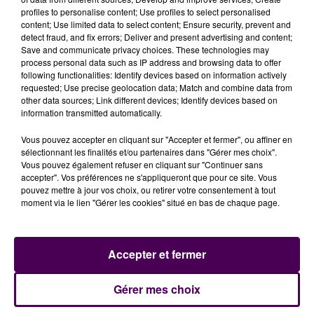
(spécialiste du tennis, suivi par plus de 22 000
profiles to personalise content; Use profiles to select personalised
personnes sur les réseaux sociaux et ami de Jules
content; Use limited data to select content; Ensure security, prevent and
Marie, ndlr)
a déclenché sa communauté contre moi,
detect fraud, and fix errors; Deliver and present advertising and content;
Save and communicate privacy choices. These technologies may
j'ai reçu des menaces de mort et des courriers avec
process personal data such as IP address and browsing data to offer
de la matière fécale dedans. Je me suis donc vengé
following functionalities: Identify devices based on information actively
sur Jules Marie".
Le joueur normand a annoncé
requested; Use precise geolocation data; Match and combine data from
other data sources; Link different devices; Identify devices based on
porter plainte
.
information transmitted automatically.
Vous pouvez accepter en cliquant sur "Accepter et fermer", ou affiner en
sélectionnant les finalités et/ou partenaires dans "Gérer mes choix".
Vous pouvez également refuser en cliquant sur "Continuer sans
accepter". Vos préférences ne s'appliqueront que pour ce site. Vous
pouvez mettre à jour vos choix, ou retirer votre consentement à tout
moment via le lien "Gérer les cookies" situé en bas de chaque page.
Accepter et fermer
À LA UNE
Gérer mes choix
31 juillet 2026