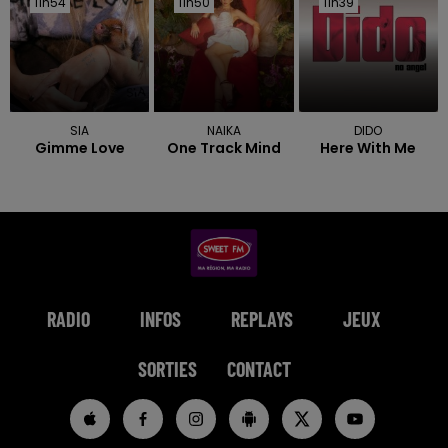
11h54
11h54
11h50
11h50
11h39
11h39
SIA
NAIKA
DIDO
Gimme Love
One Track Mind
Here With Me
RADIO
INFOS
REPLAYS
JEUX
SORTIES
CONTACT