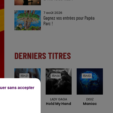
7 août 2026
Gagnez vos entrées pour Papéa
Parc !
DERNIERS TITRES
15h21
15h21
15h14
15h14
15h10
15h10
uer sans accepter
BEBE REXHA
LADY GAGA
DISIZ
New Religion
Hold My Hand
Maniac