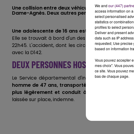
We and
our (447) partn
Une collision entre deux véhicules a coûté la vie à 
access information on a 
Dame-Agnès. Deux autres personnes ont été bles
select personalised ad
statistics or combinatio
profiles to select person
Une adolescente de 16 ans est décédée ce jeudi
Deliver and present adv
Elle se trouvait à bord d'un des deux véhicules impl
data such as IP address 
requested; Use precise g
22h45. L'accident, dont les circonstances restent à d
based on information tra
avec la D142.
Vous pouvez accepter en 
DEUX PERSONNES HOSPITALISÉES
mes choix". Vous pouvez
ce site. Vous pouvez met
bas de chaque page.
Le Service départemental d'incendie et de seco
homme de 47 ans, transporté dans un état grave
plus légèrement et conduit à l'hôpital d'Evreux
.
laissée sur place, indemne.