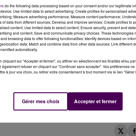
ers
do the following data processing based on your consent and/or our legitimate int
une adolescente, ce jeudi 4 juin dans la soirée, à Tilleul
device; Use limited data to select advertising; Create profiles for personalised adver
sées, dont une grièvement.
vertising; Measure advertising performance; Measure content performance; Unders
ns of data from different sources; Develop and improve services; Create profiles to 
alised content; Use limited data to select content; Ensure security, prevent and detect
 4 juin près de Conches-en-Ouche, à Tilleul-Dame-Agn
ertising and content; Save and communicate privacy choices. These technologies
iqués dans une violente collision, survenue aux alentours
and browsing data to offer following functionalities: Identify devices based on infor
eolocation data; Match and combine data from other data sources; Link different de
éfinir, s'est produit sur la D32, au niveau de l'intersect
nsmitted automatically.
cliquant sur "Accepter et fermer", ou affiner en sélectionnant les finalités et/ou pa
 également refuser en cliquant sur "Continuer sans accepter". Vos préférences ne 
tre à jour vos choix, ou retirer votre consentement à tout moment via le lien "Gérer 
urs de l'Eure annonce également avoir pris en charge
 au CHU de Rouen, ainsi qu'un homme de 27 ans, bles
 Enfin, une femme de 45 ans, témoin de l'accident, a 
Gérer mes choix
Accepter et fermer