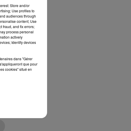
erest: Store and/or
-
tising; Use profiles to
tand audiences through
personalise content; Use
 fraud, and fix errors;
ès
.
 may process personal
 de
mation actively
vices; Identify devices
ion
rtenaires dans "Gérer
s'appliqueront que pour
les cookies" situé en
un
sé
été