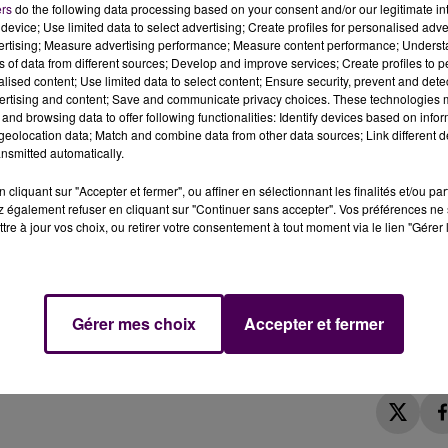
ers
do the following data processing based on your consent and/or our legitimate int
a Sarthe et celle du Maine-et-Loire ce mercredi 2 mars.
device; Use limited data to select advertising; Create profiles for personalised adver
vertising; Measure advertising performance; Measure content performance; Unders
ns of data from different sources; Develop and improve services; Create profiles to 
alised content; Use limited data to select content; Ensure security, prevent and detect
 – Nantes est perturbée ce mercredi 2 mars. Cela fait suite
ertising and content; Save and communicate privacy choices. These technologies
and browsing data to offer following functionalities: Identify devices based on infor
GV a heurté un sanglier dans le Maine-et-Loire, à hauteu
eolocation data; Match and combine data from other data sources; Link different de
rs trains ont eu du retard et au moins un TER en
nsmitted automatically.
cliquant sur "Accepter et fermer", ou affiner en sélectionnant les finalités et/ou pa
 également refuser en cliquant sur "Continuer sans accepter". Vos préférences ne 
tre à jour vos choix, ou retirer votre consentement à tout moment via le lien "Gérer 
turbées entre
#Angers
et
#LeMans
car un TGV a heurté 
 déplacements. 📲
pic.twitter.com/celqxjZZLg
Gérer mes choix
Accepter et fermer
2, 2022