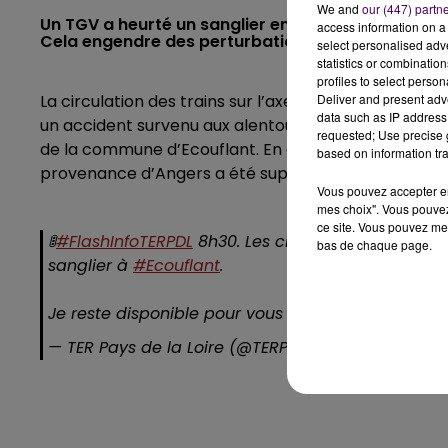
We and
our (447) partn
Un TGV a heurté un sanglier entre la capitale de l
access information on a 
Cela engendre des perturbations.
select personalised ad
statistics or combinatio
profiles to select person
La circulation des trains sur l’axe Le Mans – Angers
Deliver and present adv
data such as IP address 
un accident survenu aux alentours de 8 heures. Un T
requested; Use precise g
de la commune d’Ecouflant. En conséquence, plusieu
based on information tra
provenance d’Angers a été supprimé.
Vous pouvez accepter en 
mes choix". Vous pouvez
ce site. Vous pouvez met
🚦
#FlashInfoTERPDL
8h30. Les circulations sont per
bas de chaque page.
sanglier à
#Ecouflant
.
Je reste disponible pour vous aiguiller dans vos
— TER Pays de la Loire (@TERPays2LaLoire)
March 