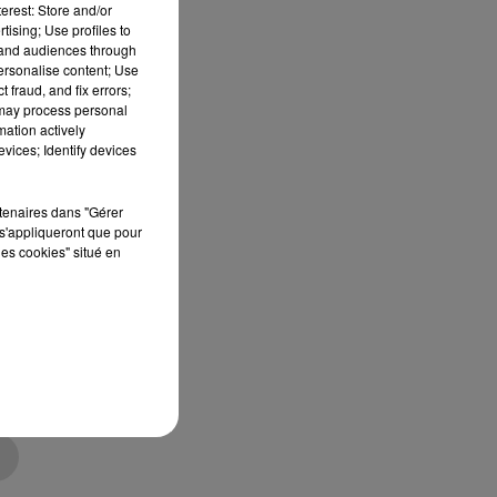
erest: Store and/or
tising; Use profiles to
tand audiences through
personalise content; Use
 fraud, and fix errors;
 à
 may process personal
mation actively
r
vices; Identify devices
rtenaires dans "Gérer
s'appliqueront que pour
les cookies" situé en
un