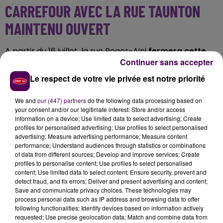
CARREFOUR AVEC LA RUE TAUNTON
MAINTENU OUVERT
A partir du 16 juillet, la rue Roger-Aini
fermera cette
Continuer sans accepter
fois entre le rond-point Michel-Victor-Leroy et le
boulevard Winston-Churchill
, avec déviation dans les
Le respect de votre vie privée est notre priorité
deux sens par le boulevard Winston-Churchill et la rue
Jean-de-la-Varende, ou par la rue de Paris en
We and
our (447) partners
do the following data processing based on
your consent and/or our legitimate interest: Store and/or access
"montée"
uniquement. La mairie précise que le
information on a device; Use limited data to select advertising; Create
carrefour Aini - Varende - Taunton restera ouvert
profiles for personalised advertising; Use profiles to select personalised
pendant tout le chantier.
advertising; Measure advertising performance; Measure content
performance; Understand audiences through statistics or combinations
SITÔT GRATTÉE, LA CHAUSSÉE SERA
of data from different sources; Develop and improve services; Create
profiles to personalise content; Use profiles to select personalised
LIBÉRÉE
content; Use limited data to select content; Ensure security, prevent and
detect fraud, and fix errors; Deliver and present advertising and content;
Save and communicate privacy choices. These technologies may
"La circulation sera perturbée pendant le grattage
process personal data such as IP address and browsing data to offer
de la chaussée, et les tronçons concernés seront
following functionalities: Identify devices based on information actively
requested; Use precise geolocation data; Match and combine data from
libérés au fur et à mesure de l'avancement"