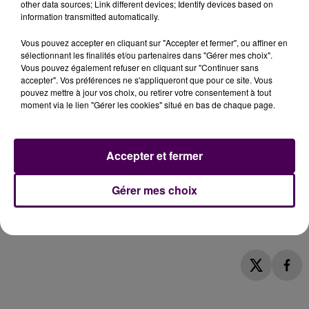
other data sources; Link different devices; Identify devices based on
souligne-t-on, en invitant, sur les zones traitées, à
information transmitted automatically.
faire preuve de prudence.
La pose des enrobés, elle,
se fera à compter du mercredi 23 juillet
, par
Vous pouvez accepter en cliquant sur "Accepter et fermer", ou affiner en
sélectionnant les finalités et/ou partenaires dans "Gérer mes choix".
tranches successives également, étalées sur trois
Vous pouvez également refuser en cliquant sur "Continuer sans
jours.
accepter". Vos préférences ne s'appliqueront que pour ce site. Vous
RÉSEAU
"ASTROBUS"
IMPACTÉ
pouvez mettre à jour vos choix, ou retirer votre consentement à tout
moment via le lien "Gérer les cookies" situé en bas de chaque page.
Côté transports en commun, il faudra aussi
s'organiser :
les arrêts habituellement desservis par
Accepter et fermer
les véhicules du réseau Astrobus que sont
"Hôpital",
"Canada", "Coty", "Moulin", "Boudin", "Roger-Aini",
Gérer mes choix
"Saint-Exupéry", "Ravel"
ainsi que
"Tourville"
ne
seront pas assurés
, et reportés à
"Polyclinique",
"Bach"
et
"Conquérant"
.