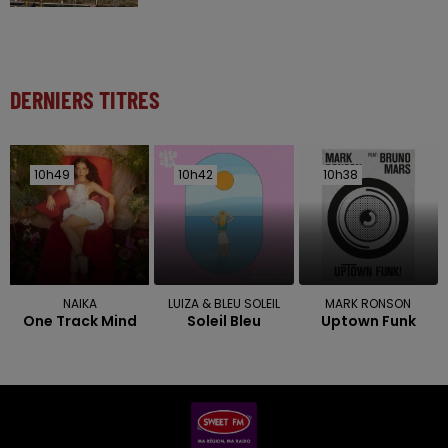
DERNIERS TITRES
10h49
10h49
10h42
10h42
10h38
10h38
NAIKA
LUIZA & BLEU SOLEIL
MARK RONSON
One Track Mind
Soleil Bleu
Uptown Funk