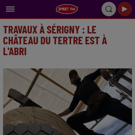
TRAVAUX À SÉRIGNY : LE
CHÂTEAU DU TERTRE EST À
L'ABRI