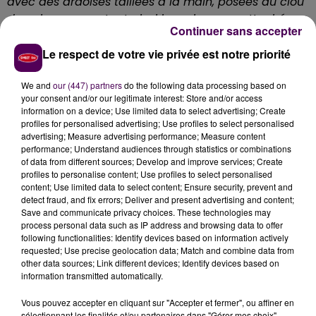
avec des ardoises taillées à la main, posées au clou
de cuivre, respectant ainsi les exigences attachées
Continuer sans accepter
à un monument historique de cette nature"
souligne,
dans un communiqué adressé aux rédactions ce jeudi
Le respect de votre vie privée est notre priorité
12 octobre, la Fondation du Patrimoine, précisant que
"ces toitures neuves, sur le logis central, les deux
We and
our (447) partners
do the following data processing based on
your consent and/or our legitimate interest: Store and/or access
ailes et les deux échauguettes côté parc, ne sont
information on a device; Use limited data to select advertising; Create
pas seulement une garantie pour l’avenir de l’édifice
profiles for personalised advertising; Use profiles to select personalised
puisqu'
elles assurent aussi la continuité des
advertising; Measure advertising performance; Measure content
performance; Understand audiences through statistics or combinations
activités culturelles
menées depuis plus de trente
of data from different sources; Develop and improve services; Create
ans au Tertre"
.
profiles to personalise content; Use profiles to select personalised
content; Use limited data to select content; Ensure security, prevent and
detect fraud, and fix errors; Deliver and present advertising and content;
Save and communicate privacy choices. These technologies may
process personal data such as IP address and browsing data to offer
following functionalities: Identify devices based on information actively
requested; Use precise geolocation data; Match and combine data from
other data sources; Link different devices; Identify devices based on
information transmitted automatically.
Vous pouvez accepter en cliquant sur "Accepter et fermer", ou affiner en
sélectionnant les finalités et/ou partenaires dans "Gérer mes choix".