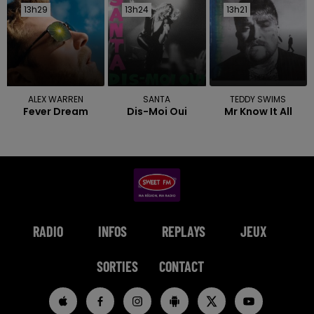
13h29
13h29
13h24
13h24
13h21
13h21
ALEX WARREN
SANTA
TEDDY SWIMS
Fever Dream
Dis-Moi Oui
Mr Know It All
RADIO
INFOS
REPLAYS
JEUX
SORTIES
CONTACT