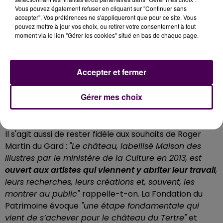
Vous pouvez également refuser en cliquant sur "Continuer sans
accepter". Vos préférences ne s'appliqueront que pour ce site. Vous
pouvez mettre à jour vos choix, ou retirer votre consentement à tout
moment via le lien "Gérer les cookies" situé en bas de chaque page.
Accepter et fermer
CONFORMÉMENT À LA VOLONTÉ DE
Gérer mes choix
ROGER MARTIN DU GARD
Il s'agit aussi de rester fidèle aux souhaits de Roger
Martin du Gard :
"Le château, labellisé Maison des
Illustres par le ministère de la Culture en 2013, est
ouvert aux artistes qui viennent y abriter leur travail
,
leurs recherches, leurs créations et, souvent, les
montrer au public"
rappelle-t-on. La Fondation du
Patrimoine évoque
"une étape fondamentale qui
vient de s’achever pour le château du
Tertre"
et