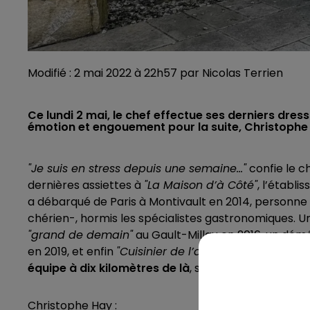
Modifié : 2 mai 2022 à 22h57 par Nicolas Terrien
Ce lundi 2 mai, le chef effectue ses derniers dress
émotion et engouement pour la suite, Christophe 
"Je suis en stress depuis une semaine..."
confie le ch
dernières assiettes à
"La Maison d’à Côté"
, l’établi
a débarqué de Paris à Montivault en 2014, personne
chérien-, hormis les spécialistes gastronomiques. U
"grand de demain"
au Gault-Millau en 2016, un dém
en 2019, et enfin
"Cuisinier de l’année 2020"
toujours
équipe à dix kilomètres de là
, sur
"Fleur de Loire"
tou
Christophe Hay :