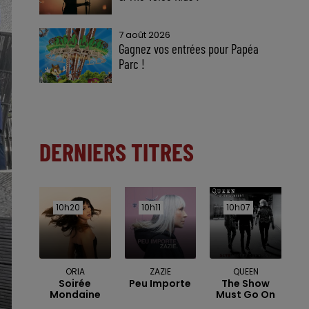
7 août 2026
Gagnez vos entrées pour Papéa
Parc !
DERNIERS TITRES
10h20
10h20
10h11
10h11
10h07
10h07
ORIA
ZAZIE
QUEEN
Soirée
Peu Importe
The Show
Mondaine
Must Go On