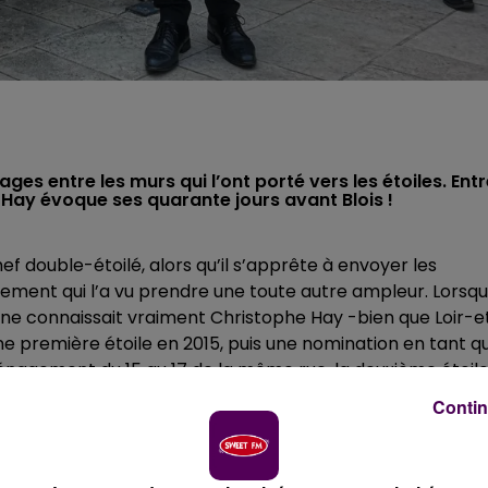
ages entre les murs qui l’ont porté vers les étoiles. Ent
Hay évoque ses quarante jours avant Blois !
ef double-étoilé, alors qu’il s’apprête à envoyer les
ssement qui l’a vu prendre une toute autre ampleur. Lorsqu’
 ne connaissait vraiment Christophe Hay -bien que Loir-e
ne première étoile en 2015, puis une nomination en tant q
énagement du 15 au 17 de la même rue, la deuxième étoil
 au Gault-Millau.
Cette fois, Christophe déménage son
Contin
jours en travaux sur le quai Villebois-Mareuil à Blois.