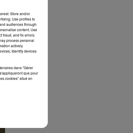
erest: Store and/or
tising; Use profiles to
tand audiences through
personalise content; Use
 fraud, and fix errors;
 may process personal
mation actively
vices; Identify devices
rtenaires dans "Gérer
s'appliqueront que pour
les cookies" situé en