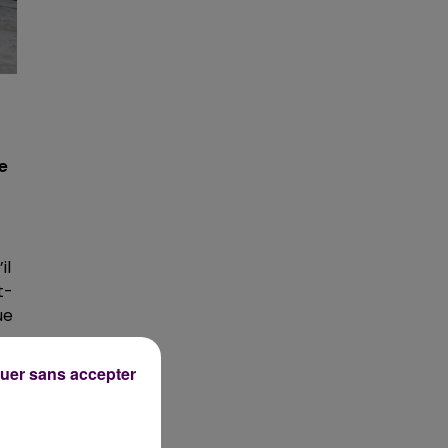
re
il
t-
ue
e
uer sans accepter