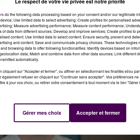
Le respect de votre vie privée est notre priorité
ers
do the following data processing based on your consent and/or our legitimate int
device; Use limited data to select advertising; Create profiles for personalised adver
vertising; Measure advertising performance; Measure content performance; Unders
ns of data from different sources; Develop and improve services; Create profiles to 
alised content; Use limited data to select content; Ensure security, prevent and detect
ertising and content; Save and communicate privacy choices. These technologies
and browsing data to offer following functionalities: Identify devices based on infor
eolocation data; Match and combine data from other data sources; Link different de
nsmitted automatically.
cliquant sur "Accepter et fermer", ou affiner en sélectionnant les finalités et/ou pa
 également refuser en cliquant sur "Continuer sans accepter". Vos préférences ne 
tre à jour vos choix, ou retirer votre consentement à tout moment via le lien "Gérer 
Gérer mes choix
Accepter et fermer