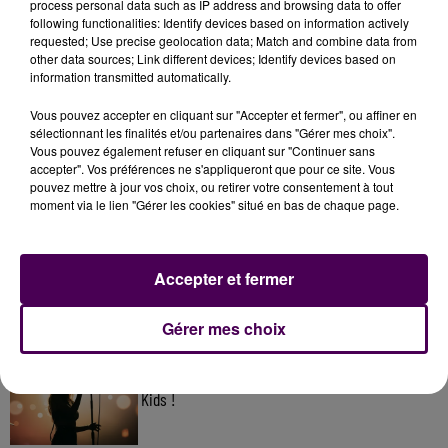
process personal data such as IP address and browsing data to offer
following functionalities: Identify devices based on information actively
requested; Use precise geolocation data; Match and combine data from
other data sources; Link different devices; Identify devices based on
information transmitted automatically.
Vous pouvez accepter en cliquant sur "Accepter et fermer", ou affiner en
sélectionnant les finalités et/ou partenaires dans "Gérer mes choix".
Vous pouvez également refuser en cliquant sur "Continuer sans
accepter". Vos préférences ne s'appliqueront que pour ce site. Vous
pouvez mettre à jour vos choix, ou retirer votre consentement à tout
À LA UNE
moment via le lien "Gérer les cookies" situé en bas de chaque page.
20h00
Gagnez vos pass pour le V and B Fest' 2026 !
Accepter et fermer
Gérer mes choix
11 juillet 2026
Inscrivez-vous au casting The Voice & The Voice
Kids !