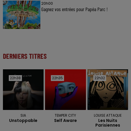
20h00
Gagnez vos entrées pour Papéa Parc !
DERNIERS TITRES
22h38
22h38
22h35
22h35
22h32
22h32
SIA
TEMPER CITY
LOUISE ATTAQUE
Unstoppable
Self Aware
Les Nuits
Parisiennes