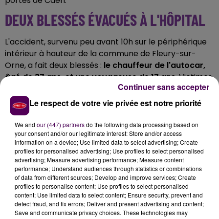
portes de Caen.
DEUX BLESSÉS ÉVACUÉS À L'HÔPITAL
L'accident, survenu peu avant 10h sur le périphérique
intérieur à hauteur de la commune de Fleury-sur-
Orne, a fait deux blessés :
le chauffeur de l'autocar,
âgé de 37 ans, et une voyageuse de 17 ans
. Victimes
Continuer sans accepter
de blessures sans gravité, l'un comme l'autre ont été
évacués à l'hôpital caennais.
Le respect de votre vie privée est notre priorité
UN AUTOBUS DE SUBSTITUTION
We and
our (447) partners
do the following data processing based on
your consent and/or our legitimate interest: Store and/or access
L'autocar s'étant retrouvé immobilisé sur la chaussée,
information on a device; Use limited data to select advertising; Create
profiles for personalised advertising; Use profiles to select personalised
un engin de substitution a été envoyé par
advertising; Measure advertising performance; Measure content
l'établissement scolaire des élèves impliqués. On ne
performance; Understand audiences through statistics or combinations
connaît pas les circonstance précises du choc, qui a
of data from different sources; Develop and improve services; Create
profiles to personalise content; Use profiles to select personalised
généré
d'importantes difficultés de circulation
aux
content; Use limited data to select content; Ensure security, prevent and
abords de la capitale calvadosienne.
detect fraud, and fix errors; Deliver and present advertising and content;
Save and communicate privacy choices. These technologies may