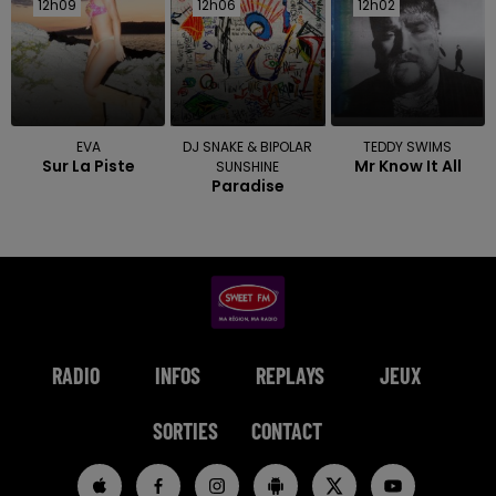
12h09
12h09
12h06
12h06
12h02
12h02
EVA
DJ SNAKE & BIPOLAR
TEDDY SWIMS
Sur La Piste
Mr Know It All
SUNSHINE
Paradise
RADIO
INFOS
REPLAYS
JEUX
SORTIES
CONTACT