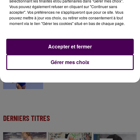
sélectionnant les finalités et/ou partenaires dans "Gérer mes choix".
Gagnez vos pass pour le V and B Fest' 2026 !
Vous pouvez également refuser en cliquant sur "Continuer sans
accepter". Vos préférences ne s'appliqueront que pour ce site. Vous
pouvez mettre à jour vos choix, ou retirer votre consentement à tout
moment via le lien "Gérer les cookies" situé en bas de chaque page.
11 juillet 2026
Inscrivez-vous au casting The Voice & The Voice
Kids !
Accepter et fermer
Gérer mes choix
9h25
Athlétisme : quatre représentants du Centre-Val
de Loire aux...
DERNIERS TITRES