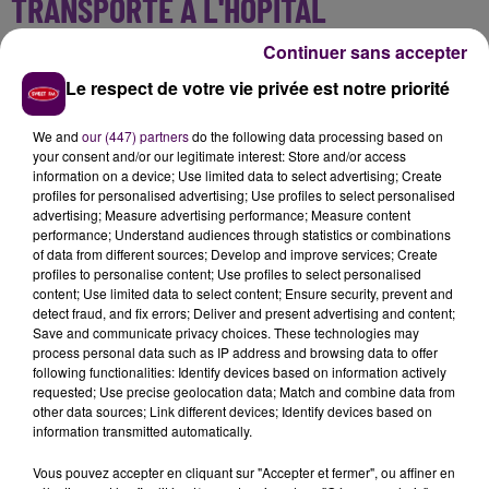
TRANSPORTÉ À L'HÔPITAL
Continuer sans accepter
Âgée de 53 ans, la victime a été blessée aux jambes
,
complètent les pompiers, et
évacuée vers l'hôpital de
Le respect de votre vie privée est notre priorité
Lisieux
"en urgence relative"
, ce qui signifie que
ses
jours ne sont pas en danger
. Le conducteur du
We and
our (447) partners
do the following data processing based on
your consent and/or our legitimate interest: Store and/or access
tracteur, lui, a été
"laissé sur place"
.
information on a device; Use limited data to select advertising; Create
profiles for personalised advertising; Use profiles to select personalised
advertising; Measure advertising performance; Measure content
performance; Understand audiences through statistics or combinations
of data from different sources; Develop and improve services; Create
profiles to personalise content; Use profiles to select personalised
content; Use limited data to select content; Ensure security, prevent and
detect fraud, and fix errors; Deliver and present advertising and content;
Save and communicate privacy choices. These technologies may
process personal data such as IP address and browsing data to offer
following functionalities: Identify devices based on information actively
requested; Use precise geolocation data; Match and combine data from
other data sources; Link different devices; Identify devices based on
À LA UNE
information transmitted automatically.
Vous pouvez accepter en cliquant sur "Accepter et fermer", ou affiner en
7 août 2026