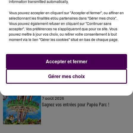
information transmitted automatically.
Vous pouvez accepter en cliquant sur "Accepter et fermer", ou affiner en
sélectionnant les finalités et/ou partenaires dans "Gérer mes choix".
À LA UNE
Vous pouvez également refuser en cliquant sur "Continuer sans
accepter". Vos préférences ne s'appliqueront que pour ce site. Vous
pouvez mettre à jour vos choix, ou retirer votre consentement à tout
7 août 2026
moment via le lien "Gérer les cookies" situé en bas de chaque page.
Gagnez vos pass pour le V and B Fest' 2026 !
Accepter et fermer
11 juillet 2026
Inscrivez-vous au casting The Voice & The Voice
Gérer mes choix
Kids !
7 août 2026
Gagnez vos entrées pour Papéa Parc !