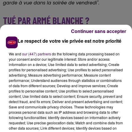
garde à vue dans la soirée de vendredi".
TUÉ PAR ARMÉ BLANCHE ?
Continuer sans accepter
Toujours selon l’AFP,
"
les circonstances de la mort du
Le respect de votre vie privée est notre priorité
mineur de 14 ans ne sont pas connues en l’état
actuel des investigations
"
.
D’après
La Dépêche
We and
our (447) partners
do the following data processing based on
d'Evreux
, les faits se sont déroulés dans le quartier de
your consent and/or our legitimate interest: Store and/or access
La Madeleine et
l’adolescent aurait été tué par arme
information on a device; Use limited data to select advertising; Create
blanche
. L’enquête devra faire la lumière sur le
profiles for personalised advertising; Use profiles to select personalised
advertising; Measure advertising performance; Measure content
déroulement des événements ainsi que sur les
performance; Understand audiences through statistics or combinations
motivations du suspect.
of data from different sources; Develop and improve services; Create
profiles to personalise content; Use profiles to select personalised
content; Use limited data to select content; Ensure security, prevent and
detect fraud, and fix errors; Deliver and present advertising and content;
Save and communicate privacy choices. These technologies may
process personal data such as IP address and browsing data to offer
following functionalities: Identify devices based on information actively
requested; Use precise geolocation data; Match and combine data from
other data sources; Link different devices; Identify devices based on