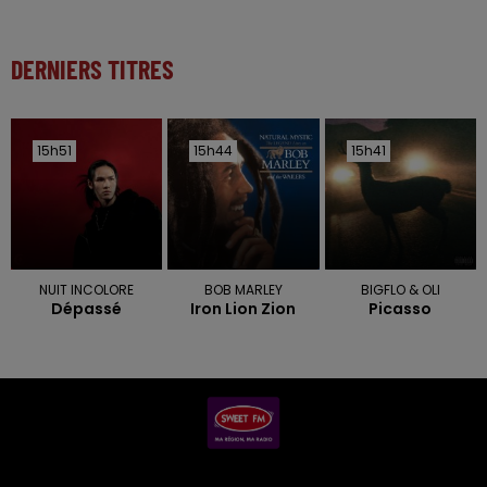
DERNIERS TITRES
15h51
15h51
15h44
15h44
15h41
15h41
NUIT INCOLORE
BOB MARLEY
BIGFLO & OLI
Dépassé
Iron Lion Zion
Picasso