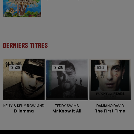
DERNIERS TITRES
13h28
13h28
13h25
13h25
13h21
13h21
NELLY & KELLY ROWLAND
TEDDY SWIMS
DAMIANO DAVID
Dilemma
Mr Know It All
The First Time