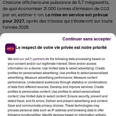
Chacune affichera une puissance de 5,7 mégawatts,
de quoi économiser 21 000 tonnes d'émission de CO2
par an, estime-t-on.
La mise en service est prévue
pour 2027
, après des travaux qui s’étaleront sur toute
l’année 2026.
DES ÉCHANGES
"FRUCTUEUX"
AVEC
Continuer sans accepter
LES RIVERAINS
Le respect de votre vie privée est notre priorité
Résultat d'une
"phase de concertation avec les
We and
our (447) partners
do the following data processing based on
your consent and/or our legitimate interest: Store and/or access
habitants"
selon VSB France, le projet
information on a device; Use limited data to select advertising; Create
baptisé
"Eoliennes du Pays d'Auge"
a
évolué au cours
profiles for personalised advertising; Use profiles to select personalised
de son développement.
Trois kilomètres de haies
advertising; Measure advertising performance; Measure content
performance; Understand audiences through statistics or combinations
vont être plantés et cinq hectares seront
of data from different sources; Develop and improve services; Create
transformés en jachère
pour "favoriser la biodiversité
profiles to personalise content; Use profiles to select personalised
locale" détaille l'entreprise, basée à Nîmes.
content; Use limited data to select content; Ensure security, prevent and
detect fraud, and fix errors; Deliver and present advertising and content;
Save and communicate privacy choices. These technologies may
process personal data such as IP address and browsing data to offer
following functionalities: Identify devices based on information actively