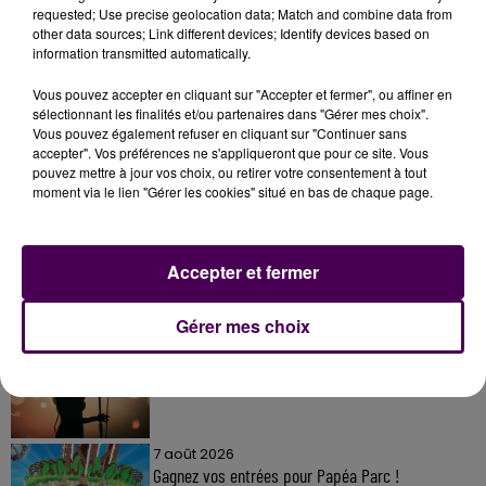
requested; Use precise geolocation data; Match and combine data from
other data sources; Link different devices; Identify devices based on
information transmitted automatically.
Vous pouvez accepter en cliquant sur "Accepter et fermer", ou affiner en
sélectionnant les finalités et/ou partenaires dans "Gérer mes choix".
Vous pouvez également refuser en cliquant sur "Continuer sans
accepter". Vos préférences ne s'appliqueront que pour ce site. Vous
À LA UNE
pouvez mettre à jour vos choix, ou retirer votre consentement à tout
moment via le lien "Gérer les cookies" situé en bas de chaque page.
7 août 2026
Gagnez vos pass pour le V and B Fest' 2026 !
Accepter et fermer
Gérer mes choix
11 juillet 2026
Inscrivez-vous au casting The Voice & The Voice
Kids !
7 août 2026
Gagnez vos entrées pour Papéa Parc !