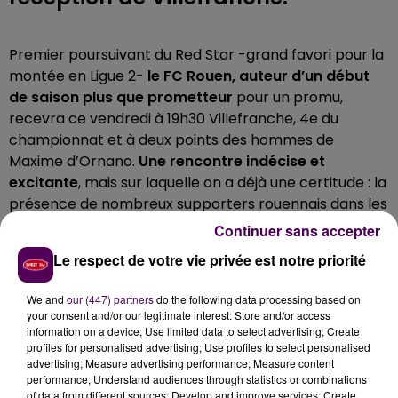
Premier poursuivant du Red Star -grand favori pour la
montée en Ligue 2-
le FC Rouen, auteur d’un début
de saison plus que prometteur
pour un promu,
recevra ce vendredi à 19h30 Villefranche, 4e du
championnat et à deux points des hommes de
Maxime d’Ornano.
Une rencontre indécise et
excitante
, mais sur laquelle on a déjà une certitude : la
présence de nombreux supporters rouennais dans les
travées du stade Diochon, d'une capacité de 8 372
Continuer sans accepter
places.
Le respect de votre vie privée est notre priorité
1 000 PLACES VENDUES LUNDI AVANT
We and
our (447) partners
do the following data processing based on
UNE PRÉVENTE MERCREDI
your consent and/or our legitimate interest: Store and/or access
information on a device; Use limited data to select advertising; Create
profiles for personalised advertising; Use profiles to select personalised
L'enceinte rouennaise devrait -au minimum- se
advertising; Measure advertising performance; Measure content
rapprocher de
l’affluence record de cette saison
performance; Understand audiences through statistics or combinations
avec 6 128 supporters
face à Avranches, le 23
of data from different sources; Develop and improve services; Create