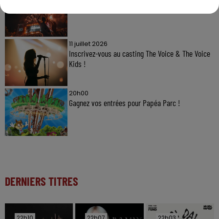
Gagnez vos pass pour le V and B Fest' 2026 !
11 juillet 2026
Inscrivez-vous au casting The Voice & The Voice
Kids !
20h00
Gagnez vos entrées pour Papéa Parc !
DERNIERS TITRES
22h10
22h10
22h07
22h07
22h03
22h03