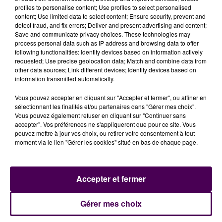
profiles to personalise content; Use profiles to select personalised
octobre dernier. Ce vendredi la tribune Bruyères,
content; Use limited data to select content; Ensure security, prevent and
habituellement réservée aux supporters de l’équipe
detect fraud, and fix errors; Deliver and present advertising and content;
visiteuse sera ouverte aux supporters locaux. Hier, le
Save and communicate privacy choices. These technologies may
process personal data such as IP address and browsing data to offer
club a déjà vendu près de 1 000 places, alors qu'
une
following functionalities: Identify devices based on information actively
nouvelle prévente se tiendra ce mercredi après-
requested; Use precise geolocation data; Match and combine data from
midi aux guichets du stade
à partir de 14h30.
other data sources; Link different devices; Identify devices based on
information transmitted automatically.
Vous pouvez accepter en cliquant sur "Accepter et fermer", ou affiner en
sélectionnant les finalités et/ou partenaires dans "Gérer mes choix".
Vous pouvez également refuser en cliquant sur "Continuer sans
accepter". Vos préférences ne s'appliqueront que pour ce site. Vous
pouvez mettre à jour vos choix, ou retirer votre consentement à tout
moment via le lien "Gérer les cookies" situé en bas de chaque page.
Accepter et fermer
À LA UNE
Gérer mes choix
20h00