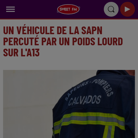
UN VÉHICULE DE LA SAPN
PERCUTÉ PAR UN POIDS LOURD
SUR L'A13