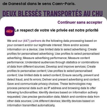
de Danestal dans le sens Caen-Paris.
DEUX BLESSÉS TRANSPORTÉS AU CHU
DE CAEN
Continuer sans accepter
Le respect de votre vie privée est notre priorité
Les sapeurs-pompiers du Calvados indiquent que le
conducteur du camion de 53 ans, et l’employée de la
We and
our (447) partners
do the following data processing based on
SAPN, âgée de 28 ans, ont été dirigés
vers le CHU de
your consent and/or our legitimate interest: Store and/or access
Caen, légèrement blessés
. En amont du lieu de
information on a device; Use limited data to select advertising; Create
profiles for personalised advertising; Use profiles to select personalised
l’accident,
plusieurs kilomètres de ralentissements
advertising; Measure advertising performance; Measure content
étaient recensés en fin d’après-midi.
performance; Understand audiences through statistics or combinations
of data from different sources; Develop and improve services; Create
profiles to personalise content; Use profiles to select personalised
content; Use limited data to select content; Ensure security, prevent and
detect fraud, and fix errors; Deliver and present advertising and content;
Save and communicate privacy choices. These technologies may
process personal data such as IP address and browsing data to offer
following functionalities: Identify devices based on information actively
requested; Use precise geolocation data; Match and combine data from
other data sources; Link different devices; Identify devices based on
information transmitted automatically.