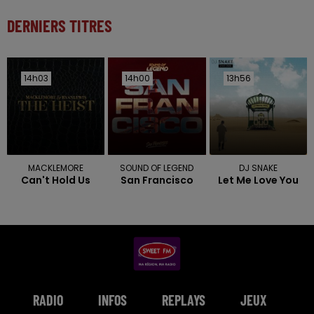
DERNIERS TITRES
14h03
14h03
14h00
14h00
13h56
13h56
MACKLEMORE
SOUND OF LEGEND
DJ SNAKE
Can't Hold Us
San Francisco
Let Me Love You
RADIO
INFOS
REPLAYS
JEUX