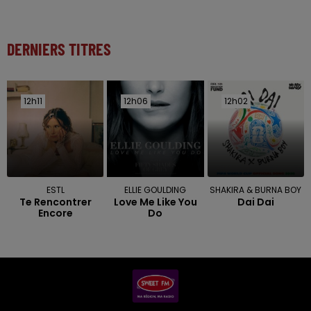
DERNIERS TITRES
12h11
12h11
12h06
12h06
12h02
12h02
ESTL
ELLIE GOULDING
SHAKIRA & BURNA BOY
Te Rencontrer
Love Me Like You
Dai Dai
Encore
Do