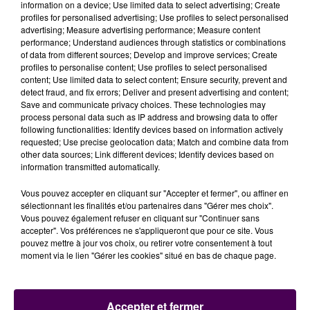
information on a device; Use limited data to select advertising; Create
COURAGE
profiles for personalised advertising; Use profiles to select personalised
advertising; Measure advertising performance; Measure content
performance; Understand audiences through statistics or combinations
Dans un communiqué, le président du Conseil
of data from different sources; Develop and improve services; Create
départemental de l’Eure, Alexandre Rassaërt, exprime
profiles to personalise content; Use profiles to select personalised
content; Use limited data to select content; Ensure security, prevent and
sa
"fierté"
à l'égard de
"ces deux agents qui n’ont
detect fraud, and fix errors; Deliver and present advertising and content;
pas hésité une seconde à porter secours à cette
Save and communicate privacy choices. These technologies may
jeune fille malgré tous les risques"
. De son côté, le
process personal data such as IP address and browsing data to offer
following functionalities: Identify devices based on information actively
Sdis salue la manière dont les agents ont réalisé le
requested; Use precise geolocation data; Match and combine data from
sauvetage, sans
"se jeter à l’eau derrière la jeune fille"
other data sources; Link different devices; Identify devices based on
et en
"limitant leurs propres risques"
:
"Ces deux
information transmitted automatically.
hommes ont réalisé un véritable sauvetage, c’est
Vous pouvez accepter en cliquant sur "Accepter et fermer", ou affiner en
tout à leur honneur"
conclut le service de secours.
sélectionnant les finalités et/ou partenaires dans "Gérer mes choix".
Vous pouvez également refuser en cliquant sur "Continuer sans
accepter". Vos préférences ne s'appliqueront que pour ce site. Vous
pouvez mettre à jour vos choix, ou retirer votre consentement à tout
moment via le lien "Gérer les cookies" situé en bas de chaque page.
Accepter et fermer