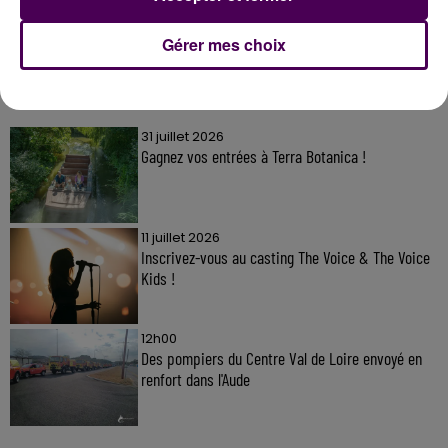
Gérer mes choix
À LA UNE
31 juillet 2026
Gagnez vos entrées à Terra Botanica !
11 juillet 2026
Inscrivez-vous au casting The Voice & The Voice
Kids !
12h00
Des pompiers du Centre Val de Loire envoyé en
renfort dans l'Aude